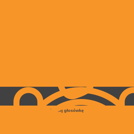
Wyślij głosówkę