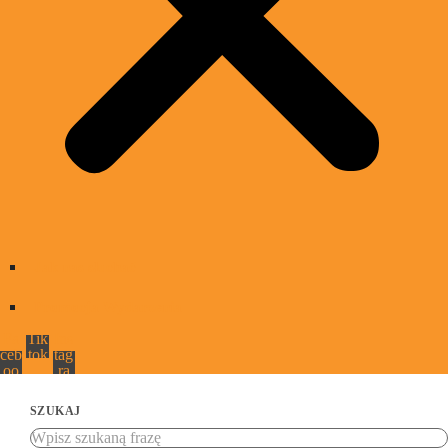
Jak nas słuchać
Promocja Wydarzenia
Fa
Tik
Ins
ceb
tok
tag
oo
ra
k
m
SZUKAJ