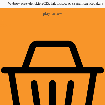
Wybory prezydenckie 2025. Jak głosować za granicą?
Redakcja
play_arrow
-
£
0.00
0