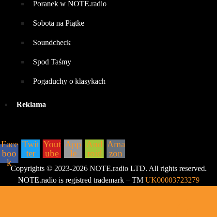
Poranek w NOTE.radio
Sobota na Piątke
Soundcheck
Spod Taśmy
Pogaduchy o klasykach
Reklama
ZNAJDZIESZ NAS:
Face
Twit
Yout
App
And
Ama
boo
ter
ube
le
roid
zon
k
Copyrights © 2023-2026 NOTE.radio LTD. All rights reserved.
NOTE.radio is registred trademark – TM
UK00003723279