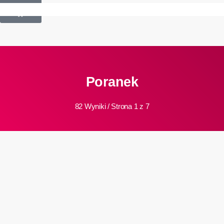
£
0.00
0
Poranek
82 Wyniki / Strona 1 z 7