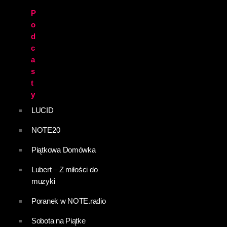
P
o
d
c
a
s
t
y
LUCID
NOTE20
Piątkowa Domówka
Lubert – Z miłości do
muzyki
Poranek w NOTE.radio
Sobota na Piątke