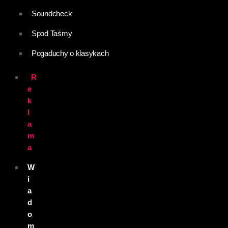
Soundcheck
Spod Taśmy
Pogaduchy o klasykach
R
e
k
l
a
m
a
W
i
a
d
o
m