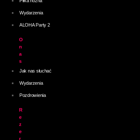
Piłka nożna
Wydarzenia
ALOHA Party 2
O
n
a
s
Jak nas słuchać
Wydarzenia
Pozdrowienia
R
e
z
e
r