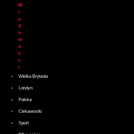
W
i
a
d
o
m
o
ś
c
i
Wielka Brytania
Londyn
Polska
Ciekawostki
Sport