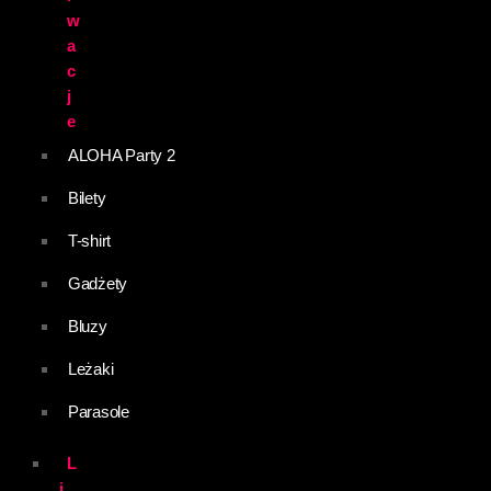
w
a
c
j
e
ALOHA Party 2
Bilety
T-shirt
Gadżety
Bluzy
Leżaki
Parasole
L
i