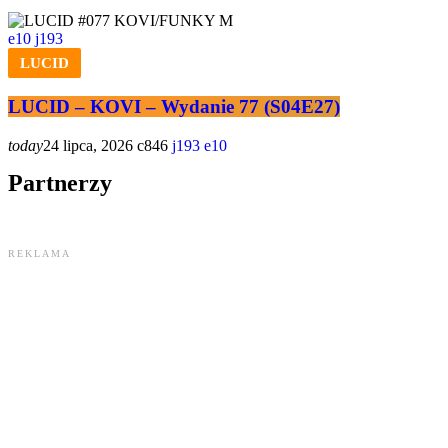
10
193
LUCID
LUCID – KOVI – Wydanie 77 (S04E27)
today
24 lipca, 2026
846
193
10
Partnerzy