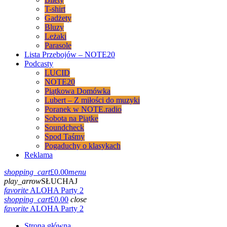
T-shirt
Gadżety
Bluzy
Leżaki
Parasole
Lista Przebojów – NOTE20
Podcasty
LUCID
NOTE20
Piątkowa Domówka
Lubert – Z miłości do muzyki
Poranek w NOTE.radio
Sobota na Piątke
Soundcheck
Spod Taśmy
Pogaduchy o klasykach
Reklama
shopping_cart
£
0.00
menu
play_arrow
SŁUCHAJ
favorite
ALOHA Party 2
shopping_cart
£
0.00
close
favorite
ALOHA Party 2
Strona główna