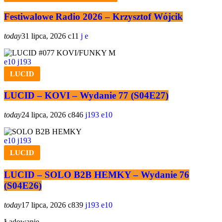
Festiwalowe Radio 2026 – Krzysztof Wójcik
today
31 lipca, 2026
11
10
193
LUCID
LUCID – KOVI – Wydanie 77 (S04E27)
today
24 lipca, 2026
846
193
10
10
193
LUCID
LUCID – SOLO B2B HEMKY – Wydanie 76
(S04E26)
today
17 lipca, 2026
839
193
10
Ładowanie...