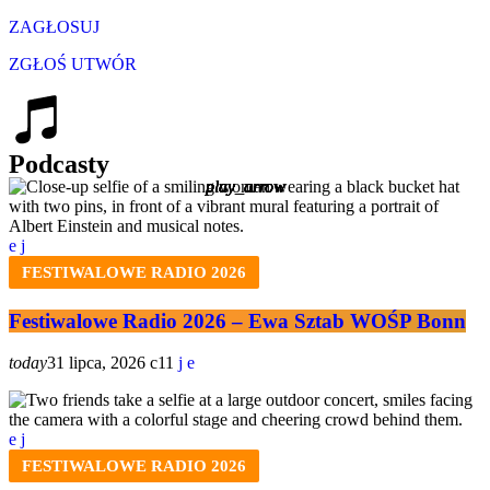
ZAGŁOSUJ
ZGŁOŚ UTWÓR
Podcasty
play_arrow
play_arrow
play_arrow
play_arrow
play_arrow
FESTIWALOWE RADIO 2026
Festiwalowe Radio 2026 – Ewa Sztab WOŚP Bonn
today
31 lipca, 2026
11
FESTIWALOWE RADIO 2026