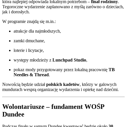
która najlepiej odpowiada lokalnym potrzebom –
finał rodzinny
.
Tegoroczne wydarzenie zaplanowano z myślą zarówno o dzieciach,
jak i dorosłych.
W programie znajdą się m.in.:
atrakcje dla najmłodszych,
zamki dmuchane,
loterie i licytacje,
występy młodzieży z
Lunchpad Studio
,
pokaz mody przygotowany przez lokalną pracownię
TB
Needles & Thread
.
Nowością będzie udział
polskich kadetów
, którzy w galowych
mundurach wesprą organizację wydarzenia i opiekę nad dziećmi.
Wolontariusze – fundament WOŚP
Dundee
Podczas finału w samym Dundee kwestować będzie około
30