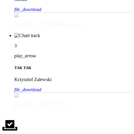
file_download
play_arrow
Nie ma miejsca jak dom
Mrozu
3
play_arrow
TAK TAK
Krzysztof Zalewski
file_download
play_arrow
TAK TAK
Krzysztof Zalewski