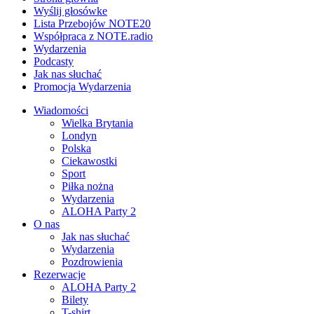
Wyślij głosówke
Lista Przebojów NOTE20
Współpraca z NOTE.radio
Wydarzenia
Podcasty
Jak nas słuchać
Promocja Wydarzenia
Wiadomości
Wielka Brytania
Londyn
Polska
Ciekawostki
Sport
Piłka nożna
Wydarzenia
ALOHA Party 2
O nas
Jak nas słuchać
Wydarzenia
Pozdrowienia
Rezerwacje
ALOHA Party 2
Bilety
T-shirt