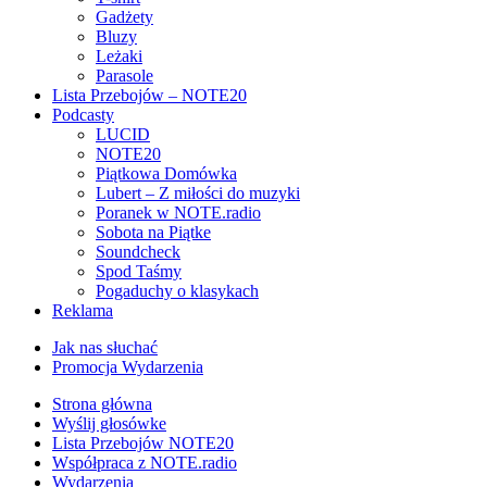
Gadżety
Bluzy
Leżaki
Parasole
Lista Przebojów – NOTE20
Podcasty
LUCID
NOTE20
Piątkowa Domówka
Lubert – Z miłości do muzyki
Poranek w NOTE.radio
Sobota na Piątke
Soundcheck
Spod Taśmy
Pogaduchy o klasykach
Reklama
Jak nas słuchać
Promocja Wydarzenia
Strona główna
Wyślij głosówke
Lista Przebojów NOTE20
Współpraca z NOTE.radio
Wydarzenia