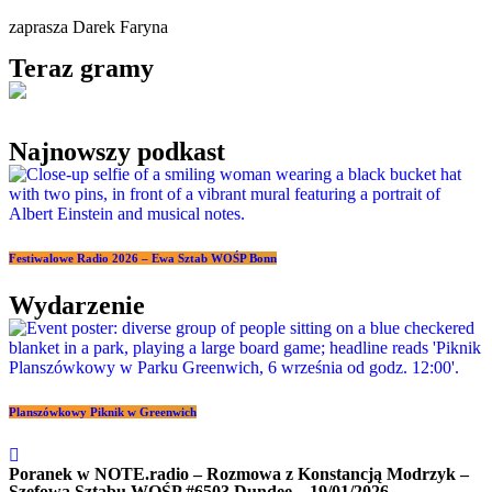
zaprasza Darek Faryna
Teraz gramy
Najnowszy podkast
Festiwalowe Radio 2026 – Ewa Sztab WOŚP Bonn
Wydarzenie
Planszówkowy Piknik w Greenwich
Poranek w NOTE.radio – Rozmowa z Konstancją Modrzyk –
Szefowa Sztabu WOŚP #6503 Dundee – 19/01/2026