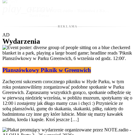
play_arrow
Poranek w NOTE.radio – Rozmowa z Konstancją Modrzyk – Szefowa Sztabu WOŚP #6503 Dundee – 19/01/2026
Darek Faryna
REKLAMA
AD
Wydarzenia
Planszówkowy Piknik w Greenwich
Zachęceni sukcesem corocznego pikniku w Hyde Parku, w tym
roku postanowiliśmy zorganizować podobne spotkanie w Parku
Greenwich. Zapraszamy wszystkich gorąco, spotkanie odbędzie się
w pierwszą niedzielę września, w pobliżu muzeum, spotykamy się o
12:00 i zostajemy jak długo mamy czas i chęci :) Przynieście ze
sobą planszówki, gumę do skakania, skakanki, piłkę, rakiety do
badmintona czy inne gry które lubicie. Mnie się marzy kawałek
asfaltu, kreda i kapsle. Ktoś jeszcze […]