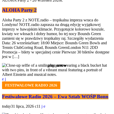
ALOHA Party 2
Aloha Party 2 z NOTE.radio – tropikalna impreza wraca do
Londynu! NOTE.radio zaprasza na drugą edycję wyjątkowej
imprezy w hawajskim klimacie. Przygotujcie kolorowe koszule,
kwiaty we włosach i dobry humor, bo tej nocy Bounds Green
zamieni się w prawdziwy tropikalny raj. Szczegóły wydarzenia
Data: 26 wrześniaStart: 18:00 Miejsce: Bounds Green Bowls and
Tennis ClubGoring Road, Bounds GreenLondon N11 2DD
Promocja – bilety w specjalnej cenie Pierwsze 30 biletów dostępne
jest w […]
play_arrow
play_arrow
play_arrow
play_arrow
play_arrow
play_arrow
FESTIWALOWE RADIO 2026
Festiwalowe Radio 2026 – Ewa Sztab WOŚP Bonn
today
31 lipca, 2026
11