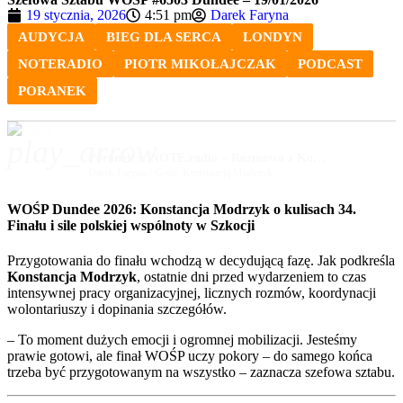
19 stycznia, 2026
4:51 pm
Darek Faryna
AUDYCJA
BIEG DLA SERCA
LONDYN
NOTERADIO
PIOTR MIKOŁAJCZAK
PODCAST
PORANEK
play_arrow
Poranek w NOTE.radio – Rozmowa z Konstancją Modrzyk – Szefowa Sztabu WOŚP #6503 Dundee – 19/01/2026
Darek Faryna / Gość: Konstancją Modrzyk
WOŚP Dundee 2026: Konstancja Modrzyk o kulisach 34.
Finału i sile polskiej wspólnoty w Szkocji
Przygotowania do finału wchodzą w decydującą fazę. Jak podkreśla
Konstancja Modrzyk
, ostatnie dni przed wydarzeniem to czas
intensywnej pracy organizacyjnej, licznych rozmów, koordynacji
wolontariuszy i dopinania szczegółów.
– To moment dużych emocji i ogromnej mobilizacji. Jesteśmy
prawie gotowi, ale finał WOŚP uczy pokory – do samego końca
trzeba być przygotowanym na wszystko – zaznacza szefowa sztabu.