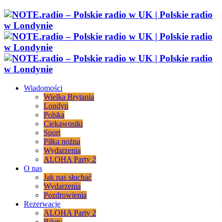
Wiadomości
Wielka Brytania
Londyn
Polska
Ciekawostki
Sport
Piłka nożna
Wydarzenia
ALOHA Party 2
O nas
Jak nas słuchać
Wydarzenia
Pozdrowienia
Rezerwacje
ALOHA Party 2
Bilety