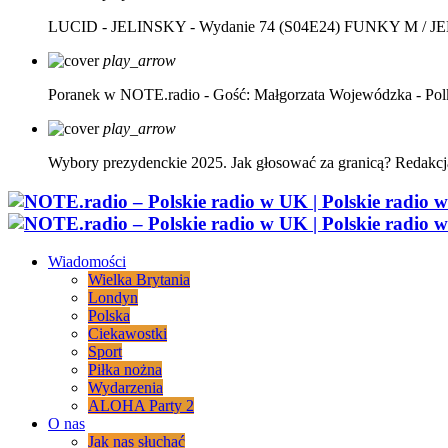
LUCID - JELINSKY - Wydanie 74 (S04E24)
FUNKY M / J
play_arrow
Poranek w NOTE.radio - Gość: Małgorzata Wojewódzka - Pol
play_arrow
Wybory prezydenckie 2025. Jak głosować za granicą?
Redakcj
Wiadomości
Wielka Brytania
Londyn
Polska
Ciekawostki
Sport
Piłka nożna
Wydarzenia
ALOHA Party 2
O nas
Jak nas słuchać