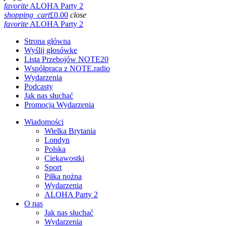
favorite
ALOHA Party 2
shopping_cart
£
0.00
close
favorite
ALOHA Party 2
Strona główna
Wyślij głosówke
Lista Przebojów NOTE20
Współpraca z NOTE.radio
Wydarzenia
Podcasty
Jak nas słuchać
Promocja Wydarzenia
Wiadomości
Wielka Brytania
Londyn
Polska
Ciekawostki
Sport
Piłka nożna
Wydarzenia
ALOHA Party 2
O nas
Jak nas słuchać
Wydarzenia