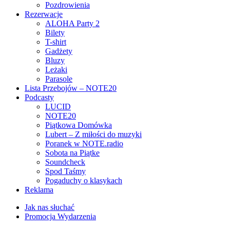
Pozdrowienia
Rezerwacje
ALOHA Party 2
Bilety
T-shirt
Gadżety
Bluzy
Leżaki
Parasole
Lista Przebojów – NOTE20
Podcasty
LUCID
NOTE20
Piątkowa Domówka
Lubert – Z miłości do muzyki
Poranek w NOTE.radio
Sobota na Piątke
Soundcheck
Spod Taśmy
Pogaduchy o klasykach
Reklama
Jak nas słuchać
Promocja Wydarzenia