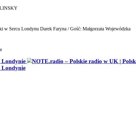
ELINSKY
ki w Sercu Londynu
Darek Faryna / Gość: Małgorzata Wojewódzka
a