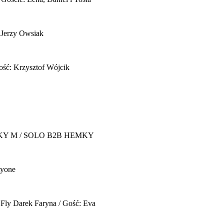
 Jerzy Owsiak
ość: Krzysztof Wójcik
Y M / SOLO B2B HEMKY
yone
 Fly
Darek Faryna / Gość: Eva