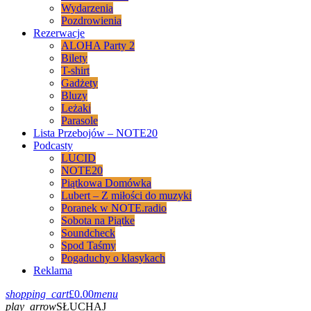
Wydarzenia
Pozdrowienia
Rezerwacje
ALOHA Party 2
Bilety
T-shirt
Gadżety
Bluzy
Leżaki
Parasole
Lista Przebojów – NOTE20
Podcasty
LUCID
NOTE20
Piątkowa Domówka
Lubert – Z miłości do muzyki
Poranek w NOTE.radio
Sobota na Piątke
Soundcheck
Spod Taśmy
Pogaduchy o klasykach
Reklama
shopping_cart
£
0.00
menu
play_arrow
SŁUCHAJ