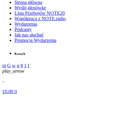
Strona główna
Wyślij głosówke
Lista Przebojów NOTE20
Współpraca z NOTE.radio
Wydarzenia
Podcasty
Jak nas słuchać
Promocja Wydarzenia
Koszyk
play_arrow
-
£
0.00
0