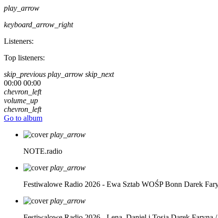
play_arrow
keyboard_arrow_right
Listeners:
Top listeners:
skip_previous
play_arrow
skip_next
00:00
00:00
chevron_left
volume_up
chevron_left
Go to album
play_arrow
NOTE.radio
play_arrow
Festiwalowe Radio 2026 - Ewa Sztab WOŚP Bonn
Darek Far
play_arrow
Festiwalowe Radio 2026 - Lena, Daniel i Tosia
Darek Faryna /