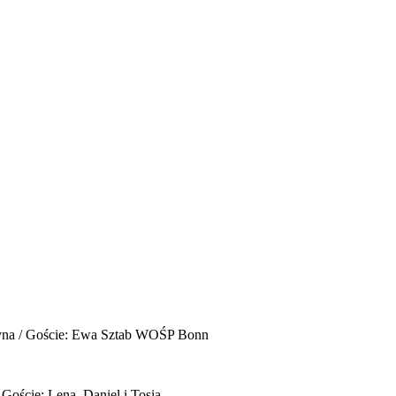
yna / Goście: Ewa Sztab WOŚP Bonn
 Goście: Lena, Daniel i Tosia