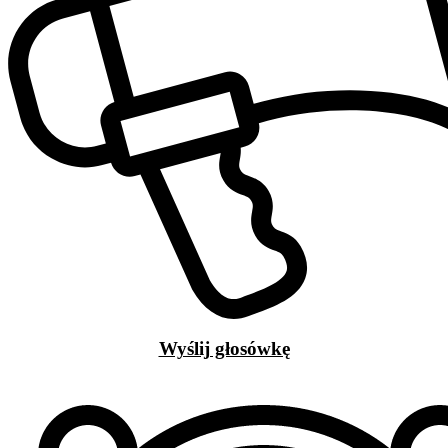
Wyślij głosówkę