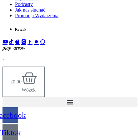
Podcasty
Jak nas słuchać
Promocja Wydarzenia
Koszyk
play_arrow
-
£
0.00
Wózek
acebook
Tiktok