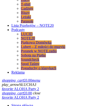
T-shirt
Gadżety
Bluzy
Leżaki
Parasole
Lista Przebojów – NOTE20
Podcasty
LUCID
NOTE20
Piątkowa Domówka
Lubert – Z miłości do muzyki
Poranek w NOTE.radio
Sobota na Piątke
Soundcheck
Spod Taśmy
Pogaduchy o klasykach
Reklama
shopping_cart
£
0.00
menu
play_arrow
SŁUCHAJ
favorite
ALOHA Party 2
shopping_cart
£
0.00
close
favorite
ALOHA Party 2
Strona główna