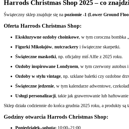
Harrods Christmas Shop 2025 – co znajdzi
Świąteczny sklep znajduje się na
poziomie -1 (Lower Ground Floo
Oferta Harrods Christmas Shop:
Ekskluzywne ozdoby choinkowe
, w tym coroczna bombka 
Figurki Mikołajów
,
nutcrackery
i świąteczne skarpetki.
Świąteczne maskotki
, np. oficjalny miś Alfie z 2025 roku.
Ozdoby inspirowane Londynem
, w tym czerwony autobus i
Ozdoby w stylu vintage
, np. szklane baletki czy ozdobne drz
Świąteczne jedzenie
, w tym kalendarze adwentowe, czekoladk
Usługi personalizacji
, takie jak grawerowanie lub haftowanie
Sklep działa codziennie do końca grudnia 2025 roku, a produkty są 
Godziny otwarcia Harrods Christmas Shop:
Poniedziałek–sobota:
10:00–21:00