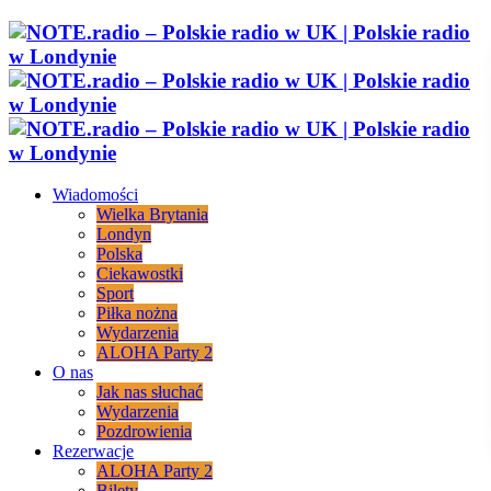
Wiadomości
Wielka Brytania
Londyn
Polska
Ciekawostki
Sport
Piłka nożna
Wydarzenia
ALOHA Party 2
O nas
Jak nas słuchać
Wydarzenia
Pozdrowienia
Rezerwacje
ALOHA Party 2
Bilety