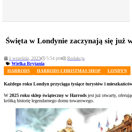
Święta w Londynie zaczynają się już 
1 września, 2025
5:54 pm
Redakcja
Wielka Brytania
HARRODS
HARRODS CHRISTMAS SHOP
LONDYN
Każdego roku Londyn przyciąga tysiące turystów i mieszkańcó
W
2025 roku sklep świąteczny w Harrods
jest już otwarty, oferu
krótką historię legendarnego domu towarowego.