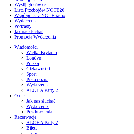
Wyślij głosówke
Lista Przebojów NOTE20
Współpraca z NOTE.radio
Wydarzenia
Podcasty
Jak nas słuchać
Promocja Wydarzenia
Wiadomości
Wielka Brytania
Londyn
Polska
Ciekawostki
Sport
Piłka nożna
Wydarzenia
ALOHA Party 2
O nas
Jak nas słuchać
Wydarzenia
Pozdrowienia
Rezerwacje
ALOHA Party 2
Bilety
T-shirt