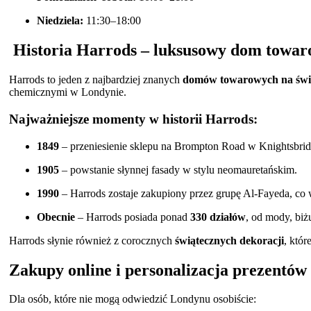
Niedziela:
11:30–18:00
Historia Harrods – luksusowy dom towa
Harrods to jeden z najbardziej znanych
domów towarowych na świ
chemicznymi w Londynie.
Najważniejsze momenty w historii Harrods:
1849
– przeniesienie sklepu na Brompton Road w Knightsbrid
1905
– powstanie słynnej fasady w stylu neomauretańskim.
1990
– Harrods zostaje zakupiony przez grupę Al-Fayeda, c
Obecnie
– Harrods posiada ponad
330 działów
, od mody, biżu
Harrods słynie również z corocznych
świątecznych dekoracji
, któ
Zakupy online i personalizacja prezentów
Dla osób, które nie mogą odwiedzić Londynu osobiście: