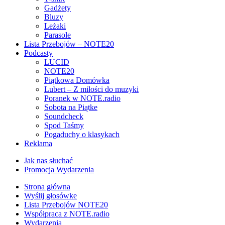
Gadżety
Bluzy
Leżaki
Parasole
Lista Przebojów – NOTE20
Podcasty
LUCID
NOTE20
Piątkowa Domówka
Lubert – Z miłości do muzyki
Poranek w NOTE.radio
Sobota na Piątke
Soundcheck
Spod Taśmy
Pogaduchy o klasykach
Reklama
Jak nas słuchać
Promocja Wydarzenia
Strona główna
Wyślij głosówke
Lista Przebojów NOTE20
Współpraca z NOTE.radio
Wydarzenia