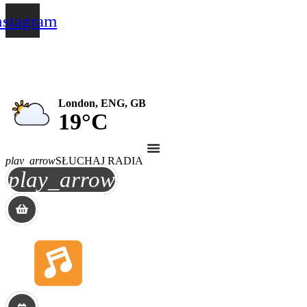
nstagram
London, ENG, GB
19°C
play_arrow
SŁUCHAJ RADIA
play_arrow