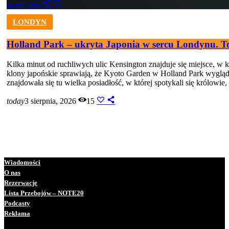
insert_link
LONDYN
Holland Park – ukryta Japonia w sercu Londynu. To 
Kilka minut od ruchliwych ulic Kensington znajduje się miejsce, w 
klony japońskie sprawiają, że Kyoto Garden w Holland Park wygląda
znajdowała się tu wielka posiadłość, w której spotykali się królowie, 
today
3 sierpnia, 2026
15
Wiadomości
O nas
Rezerwacje
Lista Przebojów – NOTE20
Podcasty
Reklama