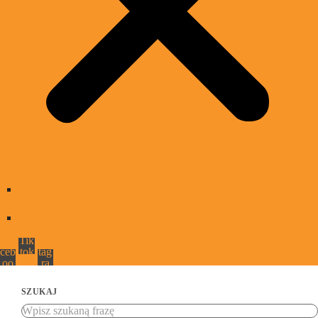
Jak nas słuchać
Promocja Wydarzenia
Fa
Tik
Ins
ceb
tok
tag
oo
ra
k
m
SZUKAJ