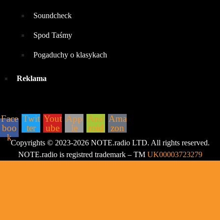
Soundcheck
Spod Taśmy
Pogaduchy o klasykach
Reklama
ZNAJDZIESZ NAS:
Face
Twit
Yout
App
And
Ama
boo
ter
ube
le
roid
zon
k
Copyrights © 2023-2026 NOTE.radio LTD. All rights reserved.
NOTE.radio is registred trademark – TM
UK00003723279