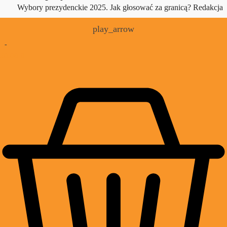
Wybory prezydenckie 2025. Jak głosować za granicą?
Redakcja
play_arrow
-
£
0.00
0