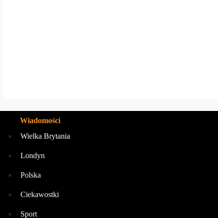
today
5 SIERPNIA
Wiadomości
Wielka Brytania
Londyn
Polska
Ciekawostki
Sport