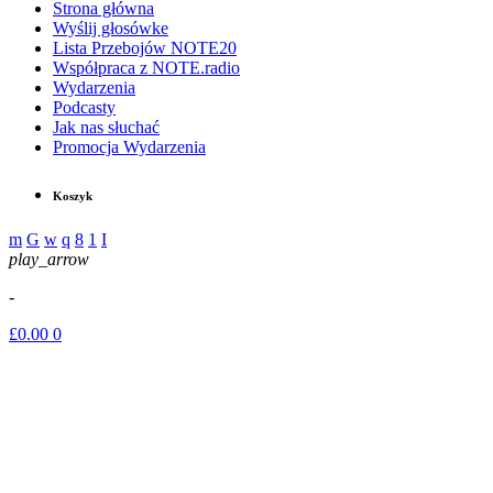
Strona główna
Wyślij głosówke
Lista Przebojów NOTE20
Współpraca z NOTE.radio
Wydarzenia
Podcasty
Jak nas słuchać
Promocja Wydarzenia
Koszyk
play_arrow
-
£
0.00
0