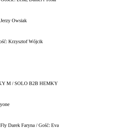
 Jerzy Owsiak
ość: Krzysztof Wójcik
Y M / SOLO B2B HEMKY
yone
 Fly
Darek Faryna / Gość: Eva