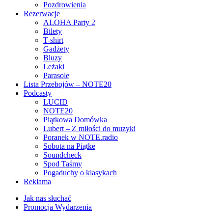
Pozdrowienia
Rezerwacje
ALOHA Party 2
Bilety
T-shirt
Gadżety
Bluzy
Leżaki
Parasole
Lista Przebojów – NOTE20
Podcasty
LUCID
NOTE20
Piątkowa Domówka
Lubert – Z miłości do muzyki
Poranek w NOTE.radio
Sobota na Piątke
Soundcheck
Spod Taśmy
Pogaduchy o klasykach
Reklama
Jak nas słuchać
Promocja Wydarzenia