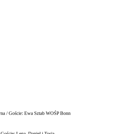
yna / Goście: Ewa Sztab WOŚP Bonn
 Goście: Lena, Daniel i Tosia