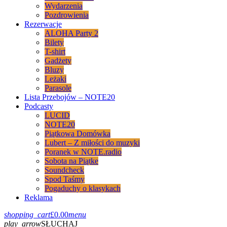
Wydarzenia
Pozdrowienia
Rezerwacje
ALOHA Party 2
Bilety
T-shirt
Gadżety
Bluzy
Leżaki
Parasole
Lista Przebojów – NOTE20
Podcasty
LUCID
NOTE20
Piątkowa Domówka
Lubert – Z miłości do muzyki
Poranek w NOTE.radio
Sobota na Piątke
Soundcheck
Spod Taśmy
Pogaduchy o klasykach
Reklama
shopping_cart
£
0.00
menu
play_arrow
SŁUCHAJ