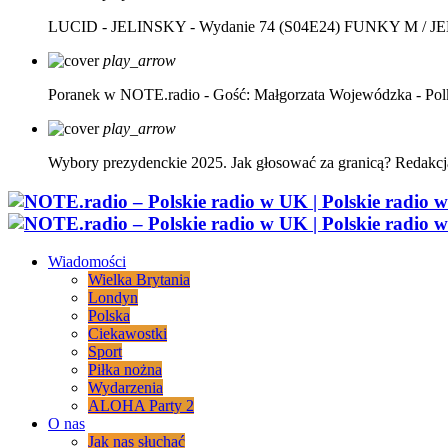
LUCID - JELINSKY - Wydanie 74 (S04E24)
FUNKY M / J
play_arrow
Poranek w NOTE.radio - Gość: Małgorzata Wojewódzka - Pol
play_arrow
Wybory prezydenckie 2025. Jak głosować za granicą?
Redakcj
Wiadomości
Wielka Brytania
Londyn
Polska
Ciekawostki
Sport
Piłka nożna
Wydarzenia
ALOHA Party 2
O nas
Jak nas słuchać