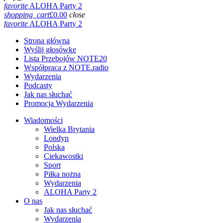
favorite
ALOHA Party 2
shopping_cart
£
0.00
close
favorite
ALOHA Party 2
Strona główna
Wyślij głosówke
Lista Przebojów NOTE20
Współpraca z NOTE.radio
Wydarzenia
Podcasty
Jak nas słuchać
Promocja Wydarzenia
Wiadomości
Wielka Brytania
Londyn
Polska
Ciekawostki
Sport
Piłka nożna
Wydarzenia
ALOHA Party 2
O nas
Jak nas słuchać
Wydarzenia