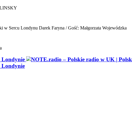
ELINSKY
ki w Sercu Londynu
Darek Faryna / Gość: Małgorzata Wojewódzka
a