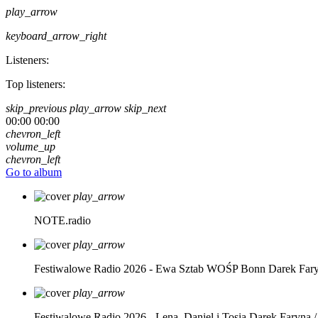
play_arrow
keyboard_arrow_right
Listeners:
Top listeners:
skip_previous
play_arrow
skip_next
00:00
00:00
chevron_left
volume_up
chevron_left
Go to album
play_arrow
NOTE.radio
play_arrow
Festiwalowe Radio 2026 - Ewa Sztab WOŚP Bonn
Darek Far
play_arrow
Festiwalowe Radio 2026 - Lena, Daniel i Tosia
Darek Faryna /