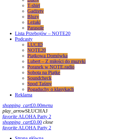
T-shirt
Gadżety
Bluzy
Leżaki
Parasole
Lista Przebojów – NOTE20
Podcasty
LUCID
NOTE20
Piątkowa Domówka
Lubert – Z miłości do muzyki
Poranek w NOTE.radio
Sobota na Piątke
Soundcheck
Spod Taśmy
Pogaduchy o klasykach
Reklama
shopping_cart
£
0.00
menu
play_arrow
SŁUCHAJ
favorite
ALOHA Party 2
shopping_cart
£
0.00
close
favorite
ALOHA Party 2
Strona główna