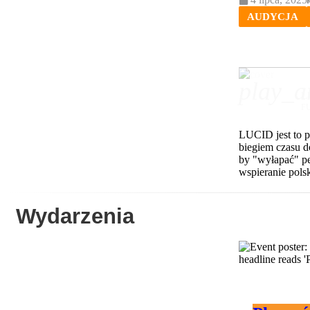
AUDYCJA
play_a
L
FU
LUCID jest to p
biegiem czasu d
by "wyłapać" pe
wspieranie pols
Wydarzenia