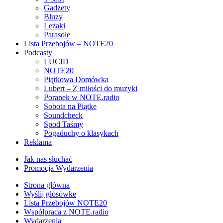
Gadżety
Bluzy
Leżaki
Parasole
Lista Przebojów – NOTE20
Podcasty
LUCID
NOTE20
Piątkowa Domówka
Lubert – Z miłości do muzyki
Poranek w NOTE.radio
Sobota na Piątke
Soundcheck
Spod Taśmy
Pogaduchy o klasykach
Reklama
Jak nas słuchać
Promocja Wydarzenia
Strona główna
Wyślij głosówke
Lista Przebojów NOTE20
Współpraca z NOTE.radio
Wydarzenia