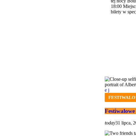
tej nocy Bou
18:00 Miejs
bilety w spec
FESTIWALO
Festiwalow
today
31 lipca, 