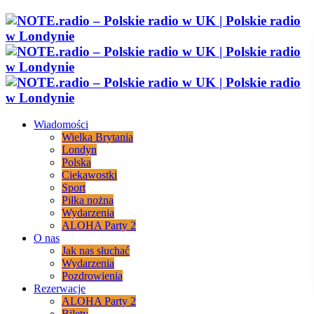
Wiadomości
Wielka Brytania
Londyn
Polska
Ciekawostki
Sport
Piłka nożna
Wydarzenia
ALOHA Party 2
O nas
Jak nas słuchać
Wydarzenia
Pozdrowienia
Rezerwacje
ALOHA Party 2
Bilety