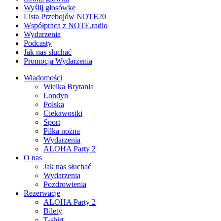
Wyślij głosówke
Lista Przebojów NOTE20
Współpraca z NOTE.radio
Wydarzenia
Podcasty
Jak nas słuchać
Promocja Wydarzenia
Wiadomości
Wielka Brytania
Londyn
Polska
Ciekawostki
Sport
Piłka nożna
Wydarzenia
ALOHA Party 2
O nas
Jak nas słuchać
Wydarzenia
Pozdrowienia
Rezerwacje
ALOHA Party 2
Bilety
T-shirt