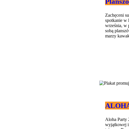
Plansz
Zachęceni s
spotkanie w 
września, w 
sobą planszów
marzy kawałek
ALOHA 
Aloha Party 
wyjątkowej i