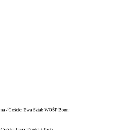
yna / Goście: Ewa Sztab WOŚP Bonn
 Goście: Lena, Daniel i Tosia