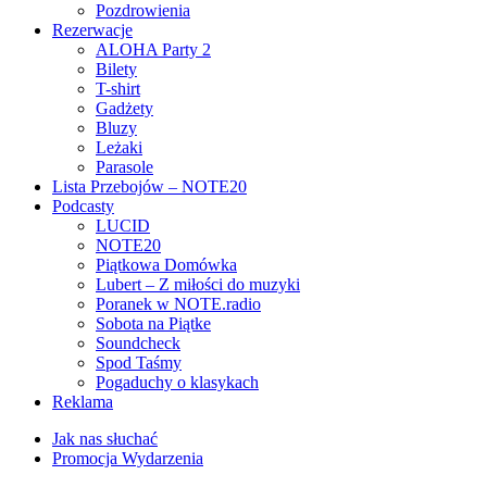
Pozdrowienia
Rezerwacje
ALOHA Party 2
Bilety
T-shirt
Gadżety
Bluzy
Leżaki
Parasole
Lista Przebojów – NOTE20
Podcasty
LUCID
NOTE20
Piątkowa Domówka
Lubert – Z miłości do muzyki
Poranek w NOTE.radio
Sobota na Piątke
Soundcheck
Spod Taśmy
Pogaduchy o klasykach
Reklama
Jak nas słuchać
Promocja Wydarzenia