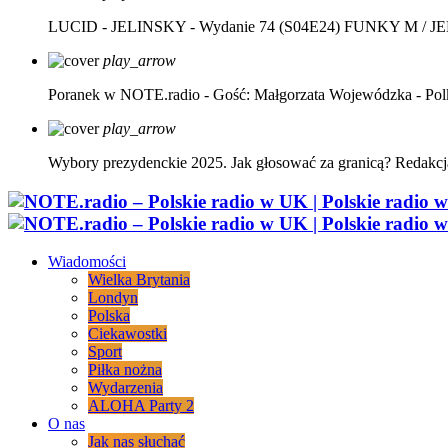
LUCID - JELINSKY - Wydanie 74 (S04E24)
FUNKY M / J
play_arrow
Poranek w NOTE.radio - Gość: Małgorzata Wojewódzka - Pol
play_arrow
Wybory prezydenckie 2025. Jak głosować za granicą?
Redakcj
Wiadomości
Wielka Brytania
Londyn
Polska
Ciekawostki
Sport
Piłka nożna
Wydarzenia
ALOHA Party 2
O nas
Jak nas słuchać