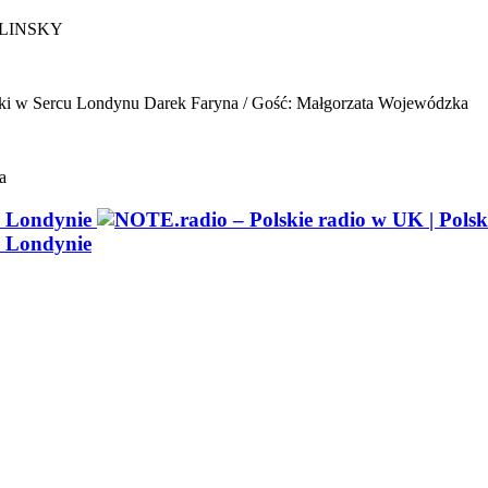
ELINSKY
ki w Sercu Londynu
Darek Faryna / Gość: Małgorzata Wojewódzka
a