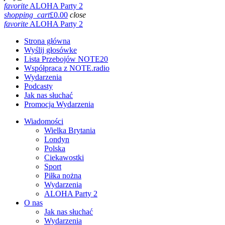
favorite
ALOHA Party 2
shopping_cart
£
0.00
close
favorite
ALOHA Party 2
Strona główna
Wyślij głosówke
Lista Przebojów NOTE20
Współpraca z NOTE.radio
Wydarzenia
Podcasty
Jak nas słuchać
Promocja Wydarzenia
Wiadomości
Wielka Brytania
Londyn
Polska
Ciekawostki
Sport
Piłka nożna
Wydarzenia
ALOHA Party 2
O nas
Jak nas słuchać
Wydarzenia