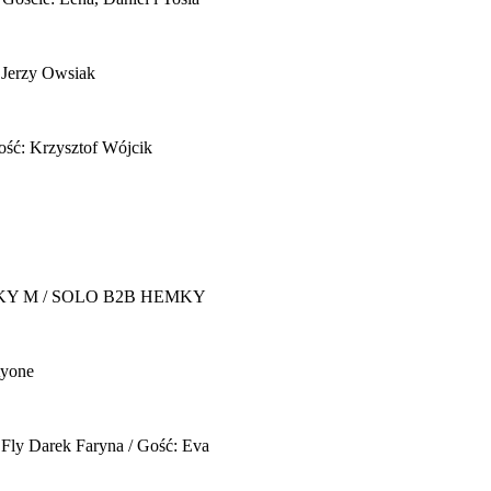
 Jerzy Owsiak
ość: Krzysztof Wójcik
Y M / SOLO B2B HEMKY
yone
 Fly
Darek Faryna / Gość: Eva