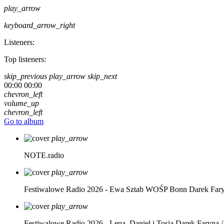
play_arrow
keyboard_arrow_right
Listeners:
Top listeners:
skip_previous
play_arrow
skip_next
00:00
00:00
chevron_left
volume_up
chevron_left
Go to album
play_arrow
NOTE.radio
play_arrow
Festiwalowe Radio 2026 - Ewa Sztab WOŚP Bonn
Darek Far
play_arrow
Festiwalowe Radio 2026 - Lena, Daniel i Tosia
Darek Faryna /