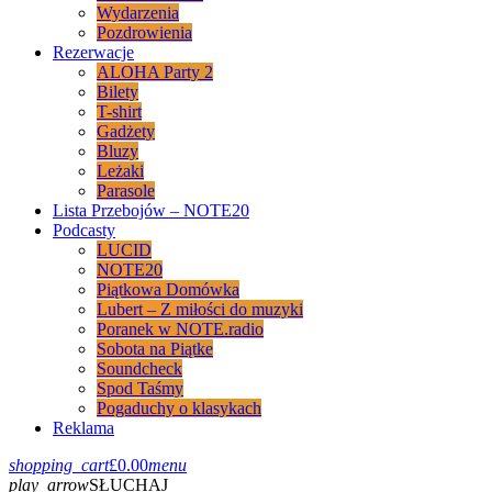
Wydarzenia
Pozdrowienia
Rezerwacje
ALOHA Party 2
Bilety
T-shirt
Gadżety
Bluzy
Leżaki
Parasole
Lista Przebojów – NOTE20
Podcasty
LUCID
NOTE20
Piątkowa Domówka
Lubert – Z miłości do muzyki
Poranek w NOTE.radio
Sobota na Piątke
Soundcheck
Spod Taśmy
Pogaduchy o klasykach
Reklama
shopping_cart
£
0.00
menu
play_arrow
SŁUCHAJ