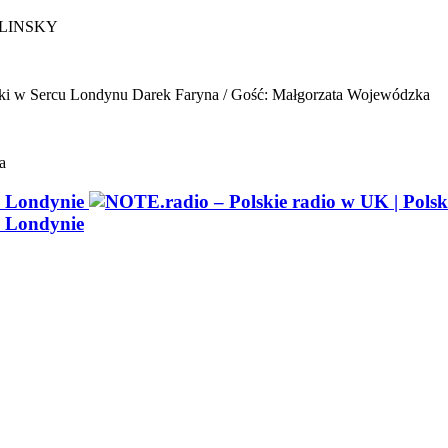
ELINSKY
ki w Sercu Londynu
Darek Faryna / Gość: Małgorzata Wojewódzka
a