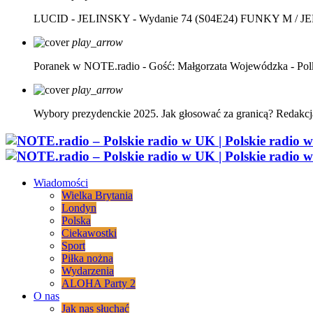
LUCID - JELINSKY - Wydanie 74 (S04E24)
FUNKY M / J
play_arrow
Poranek w NOTE.radio - Gość: Małgorzata Wojewódzka - Pol
play_arrow
Wybory prezydenckie 2025. Jak głosować za granicą?
Redakcj
Wiadomości
Wielka Brytania
Londyn
Polska
Ciekawostki
Sport
Piłka nożna
Wydarzenia
ALOHA Party 2
O nas
Jak nas słuchać