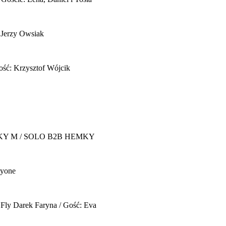
 Jerzy Owsiak
ość: Krzysztof Wójcik
Y M / SOLO B2B HEMKY
yone
 Fly
Darek Faryna / Gość: Eva