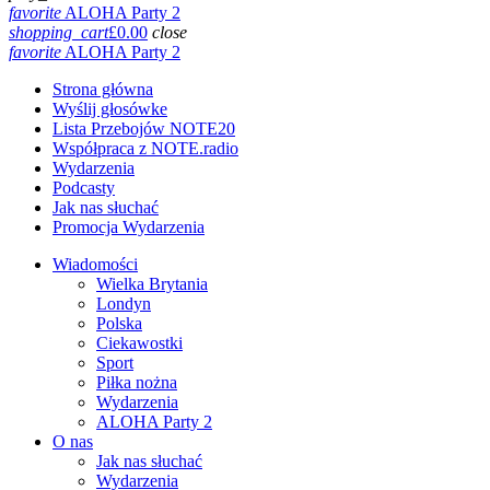
favorite
ALOHA Party 2
shopping_cart
£
0.00
close
favorite
ALOHA Party 2
Strona główna
Wyślij głosówke
Lista Przebojów NOTE20
Współpraca z NOTE.radio
Wydarzenia
Podcasty
Jak nas słuchać
Promocja Wydarzenia
Wiadomości
Wielka Brytania
Londyn
Polska
Ciekawostki
Sport
Piłka nożna
Wydarzenia
ALOHA Party 2
O nas
Jak nas słuchać
Wydarzenia