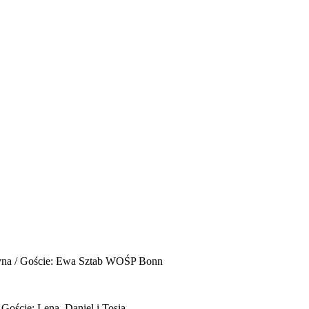
yna / Goście: Ewa Sztab WOŚP Bonn
 Goście: Lena, Daniel i Tosia