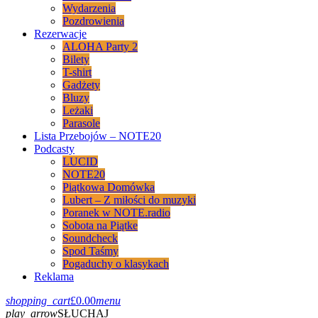
Wydarzenia
Pozdrowienia
Rezerwacje
ALOHA Party 2
Bilety
T-shirt
Gadżety
Bluzy
Leżaki
Parasole
Lista Przebojów – NOTE20
Podcasty
LUCID
NOTE20
Piątkowa Domówka
Lubert – Z miłości do muzyki
Poranek w NOTE.radio
Sobota na Piątke
Soundcheck
Spod Taśmy
Pogaduchy o klasykach
Reklama
shopping_cart
£
0.00
menu
play_arrow
SŁUCHAJ