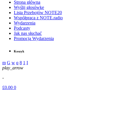
Strona główna
Wyślij głosówke
Lista Przebojów NOTE20
Współpraca z NOTE.radio
Wydarzenia
Podcasty
Jak nas słuchać
Promocja Wydarzenia
Koszyk
play_arrow
-
£
0.00
0