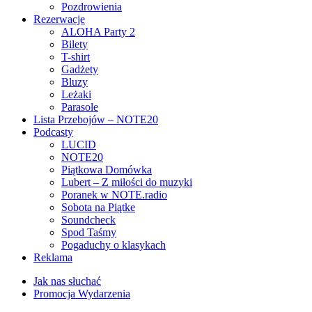
Pozdrowienia
Rezerwacje
ALOHA Party 2
Bilety
T-shirt
Gadżety
Bluzy
Leżaki
Parasole
Lista Przebojów – NOTE20
Podcasty
LUCID
NOTE20
Piątkowa Domówka
Lubert – Z miłości do muzyki
Poranek w NOTE.radio
Sobota na Piątke
Soundcheck
Spod Taśmy
Pogaduchy o klasykach
Reklama
Jak nas słuchać
Promocja Wydarzenia