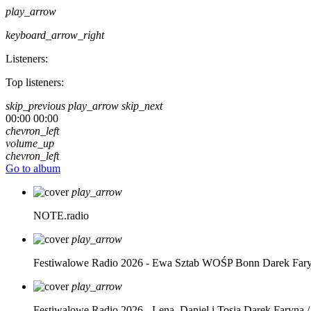
play_arrow
keyboard_arrow_right
Listeners:
Top listeners:
skip_previous
play_arrow
skip_next
00:00
00:00
chevron_left
volume_up
chevron_left
Go to album
play_arrow
NOTE.radio
play_arrow
Festiwalowe Radio 2026 - Ewa Sztab WOŚP Bonn
Darek Far
play_arrow
Festiwalowe Radio 2026 - Lena, Daniel i Tosia
Darek Faryna /