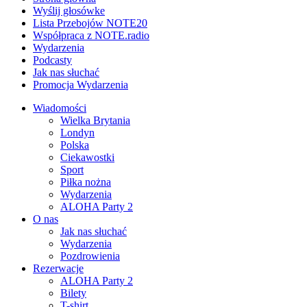
Wyślij głosówke
Lista Przebojów NOTE20
Współpraca z NOTE.radio
Wydarzenia
Podcasty
Jak nas słuchać
Promocja Wydarzenia
Wiadomości
Wielka Brytania
Londyn
Polska
Ciekawostki
Sport
Piłka nożna
Wydarzenia
ALOHA Party 2
O nas
Jak nas słuchać
Wydarzenia
Pozdrowienia
Rezerwacje
ALOHA Party 2
Bilety
T-shirt