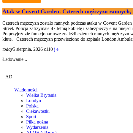
Atak w Covent Garden. Czterech mężczyzn rannych,
Czterech mężczyzn zostało rannych podczas ataku w Covent Garden w
Street. Policja zatrzymała 47-letnią kobietę i zabezpieczyła na miejs
Po przyjeździe funkcjonariusze znaleźli czterech rannych mężczyzn w 
kłute. Czterech mężczyzn przewieziono do szpitala London Ambulan
today
5 sierpnia, 2026
110
Ładowanie...
AD
Wiadomości
Wielka Brytania
Londyn
Polska
Ciekawostki
Sport
Piłka nożna
Wydarzenia
ALOHA Party 2