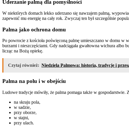
Uderzanie palmą dla pomyślności
W niektórych domach lekko uderzano się nawzajem palmą, wypowiadaj
zapewnić mu energię na cały rok. Zwyczaj ten był szczególnie popula
Palma jako ochrona domu
Po powrocie z kościoła poświęconą palmę umieszczano w domu w wa
burzami i nieszczęściami. Gdy nadciągała gwałtowna wichura albo bu
licząc na Bożą opiekę.
Czytaj również:
Niedziela Palmowa: historia, tradycje i prze
Palma na polu i w obejściu
Ludowe tradycje mówiły, że palma pomaga także w gospodarstwie. Z
na skraju pola,
w sadzie,
przy oborze,
w stajni,
przy ulach.