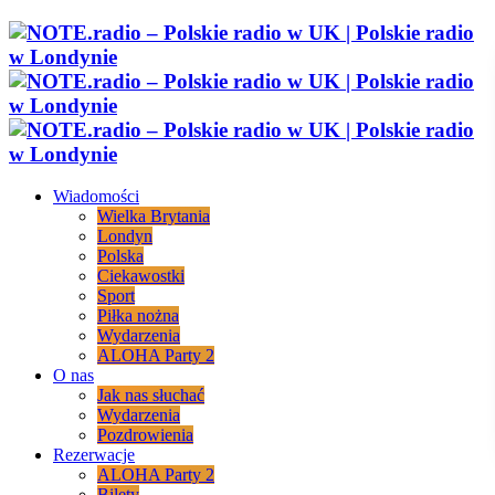
Wiadomości
Wielka Brytania
Londyn
Polska
Ciekawostki
Sport
Piłka nożna
Wydarzenia
ALOHA Party 2
O nas
Jak nas słuchać
Wydarzenia
Pozdrowienia
Rezerwacje
ALOHA Party 2
Bilety