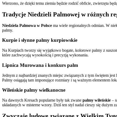
Wierzono, że dzięki temu ziemia będzie rodzić obficie, zwierzęta bę
Tradycje Niedzieli Palmowej w różnych re
Niedziela Palmowa w Polsce
ma wiele regionalnych odmian. W niekt
palmy.
Kurpie i słynne palmy kurpiowskie
Na Kurpiach tworzy się wyjątkowo bogate, kolorowe palmy z suszonyc
które zachwycają wysokością i precyzją wykonania.
Lipnica Murowana i konkurs palm
Jednym z najbardziej znanych miejsc związanych z tym świętem jest
Palmy osiągają tam imponujące rozmiary i są ważnym elementem loka
Wileńskie palmy wielkanocne
Na dawnych Kresach popularne były tak zwane
palmy wileńskie
– s
układanych w misterne wzory. Dziś ten styl nadal cieszy się dużym z
Zwyczaje ludowe związane z Wielkim Tyg