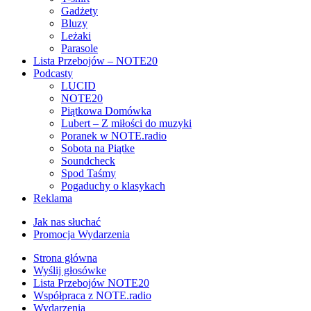
Gadżety
Bluzy
Leżaki
Parasole
Lista Przebojów – NOTE20
Podcasty
LUCID
NOTE20
Piątkowa Domówka
Lubert – Z miłości do muzyki
Poranek w NOTE.radio
Sobota na Piątke
Soundcheck
Spod Taśmy
Pogaduchy o klasykach
Reklama
Jak nas słuchać
Promocja Wydarzenia
Strona główna
Wyślij głosówke
Lista Przebojów NOTE20
Współpraca z NOTE.radio
Wydarzenia