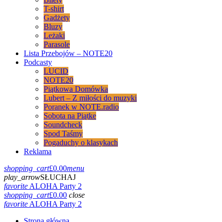
T-shirt
Gadżety
Bluzy
Leżaki
Parasole
Lista Przebojów – NOTE20
Podcasty
LUCID
NOTE20
Piątkowa Domówka
Lubert – Z miłości do muzyki
Poranek w NOTE.radio
Sobota na Piątke
Soundcheck
Spod Taśmy
Pogaduchy o klasykach
Reklama
shopping_cart
£
0.00
menu
play_arrow
SŁUCHAJ
favorite
ALOHA Party 2
shopping_cart
£
0.00
close
favorite
ALOHA Party 2
Strona główna