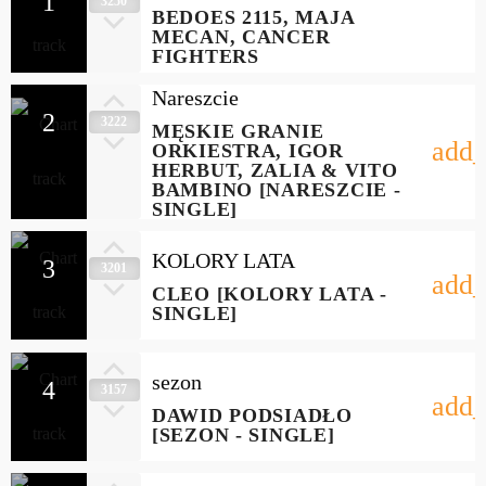
1
3250
raka)
BEDOES 2115, MAJA
MECAN, CANCER
FIGHTERS
Nareszcie
2
3222
MĘSKIE GRANIE
add_
ORKIESTRA, IGOR
HERBUT, ZALIA & VITO
BAMBINO [NARESZCIE -
SINGLE]
KOLORY LATA
3
3201
add_
CLEO [KOLORY LATA -
SINGLE]
sezon
4
3157
add_
DAWID PODSIADŁO
[SEZON - SINGLE]