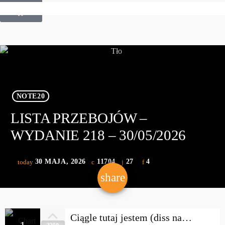
£
0.00
0
NOTE20
LISTA PRZEBOJÓW –
WYDANIE 218 – 30/05/2026
30 MAJA, 2026
11704
27
4
today
share
email
27
Ciągle tutaj jestem (diss na