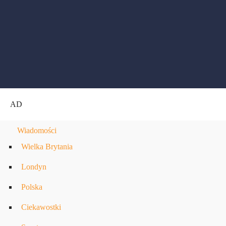
NOTE20
Lista Przebojów – Wydanie 175 – 18/01/2025
today
18 STYCZNIA, 2025
11211
27
4
AD
Wiadomości
Wielka Brytania
Londyn
Polska
Ciekawostki