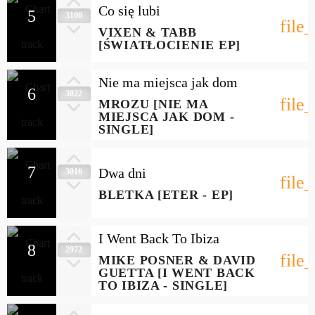
Co się lubi
5
3100
file
VIXEN & TABB
[ŚWIATŁOCIENIE EP]
Nie ma miejsca jak dom
6
3022
file
MROZU [NIE MA
MIEJSCA JAK DOM -
SINGLE]
7
Dwa dni
3016
file
BLETKA [ETER - EP]
I Went Back To Ibiza
8
2972
file
MIKE POSNER & DAVID
GUETTA [I WENT BACK
TO IBIZA - SINGLE]