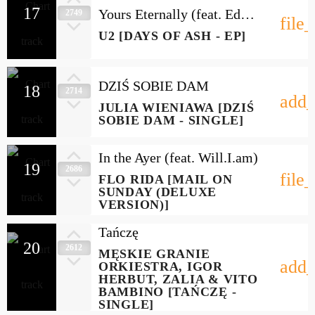
17
Yours Eternally (feat. Ed
2749
file
Sheeran & Taras Topolia)
U2 [DAYS OF ASH - EP]
DZIŚ SOBIE DAM
18
2714
add_
JULIA WIENIAWA [DZIŚ
SOBIE DAM - SINGLE]
In the Ayer (feat. Will.I.am)
19
2686
file
FLO RIDA [MAIL ON
SUNDAY (DELUXE
VERSION)]
Tańczę
20
2612
MĘSKIE GRANIE
add_
ORKIESTRA, IGOR
HERBUT, ZALIA & VITO
BAMBINO [TAŃCZĘ -
SINGLE]