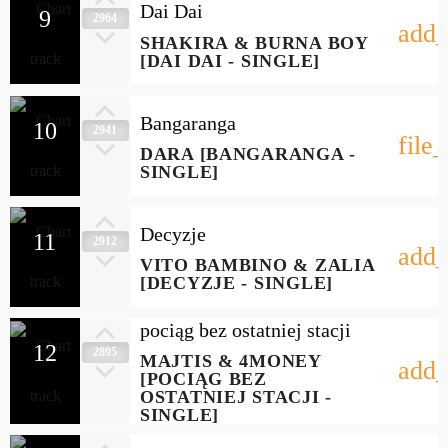
Dai Dai
9
2964
add_
SHAKIRA & BURNA BOY
[DAI DAI - SINGLE]
Bangaranga
10
2941
file
DARA [BANGARANGA -
SINGLE]
Decyzje
11
2912
add_
VITO BAMBINO & ZALIA
[DECYZJE - SINGLE]
pociąg bez ostatniej stacji
12
2895
MAJTIS & 4MONEY
add_
[POCIĄG BEZ
OSTATNIEJ STACJI -
SINGLE]