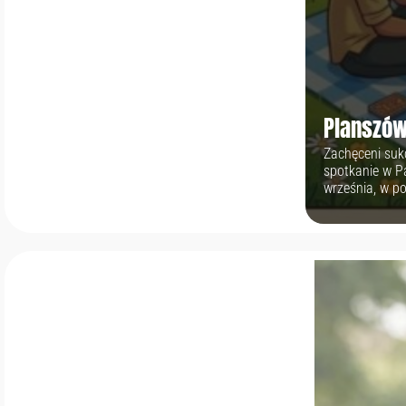
Planszów
Zachęceni suk
spotkanie w P
września, w po
planszówki, gu
kawałek asfalt