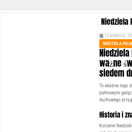
Niedziela 
13 kwietnia, 2
NIEDZIELA PAL
Niedziela
ważne św
siedem dn
To właśnie tego d
palmowymi gałązka
duchowego przyg
Historia i z
Korzenie Niedziel