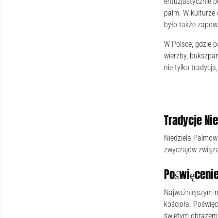
entuzjastycznie p
palm. W kulturze 
było także zapowi
W Polsce, gdzie p
wierzby, bukszpan
nie tylko tradycj
Tradycje Ni
Niedziela Palmowa
zwyczajów związa
Poświęceni
Najważniejszym mo
kościoła. Poświę
świętym obrazem