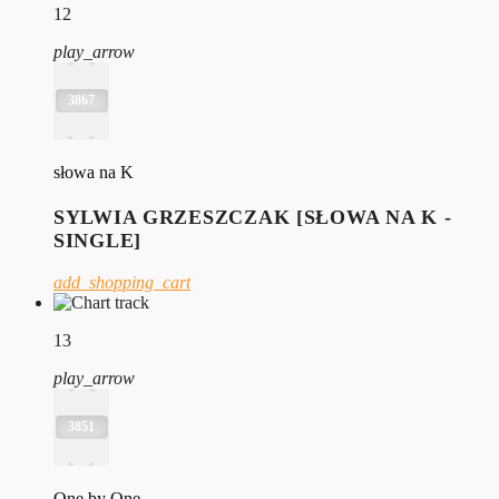
12
play_arrow
3867
słowa na K
SYLWIA GRZESZCZAK [SŁOWA NA K -
SINGLE]
add_shopping_cart
13
play_arrow
3851
One by One