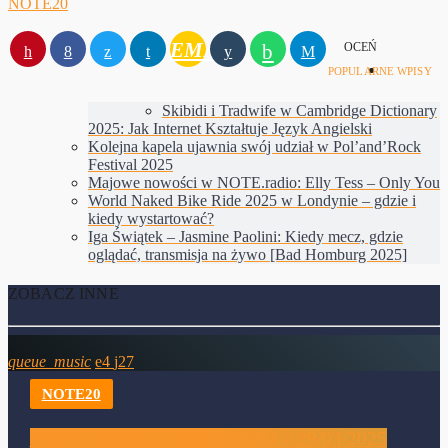
NOTE20
EMAIL
OCEŃ
POPULARNE WPISY
Skibidi i Tradwife w Cambridge Dictionary
2025: Jak Internet Kształtuje Język Angielski
Kolejna kapela ujawnia swój udział w Pol’and’Rock
Festival 2025
Majowe nowości w NOTE.radio: Elly Tess – Only You
World Naked Bike Ride 2025 w Londynie – gdzie i
kiedy wystartować?
Iga Świątek – Jasmine Paolini: Kiedy mecz, gdzie
oglądać, transmisja na żywo [Bad Homburg 2025]
ZOBACZ INNE
queue_music
4
27
NOTE20
Lista Przebojów – Wydanie 184 – 29/03/2025