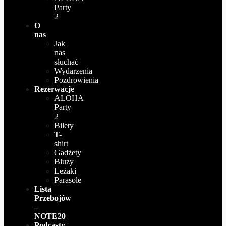
Party
2
O
nas
Jak
nas
słuchać
Wydarzenia
Pozdrowienia
Rezerwacje
ALOHA
Party
2
Bilety
T-
shirt
Gadżety
Bluzy
Leżaki
Parasole
Lista
Przebojów
–
NOTE20
Podcasty