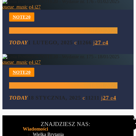
queue_music
4
27
NOTE20
Lista Przebojów – Wydanie 176 – 01/02/2025
TODAY
1 LUTEGO, 2025
11266
27
4
queue_music
4
27
NOTE20
Lista Przebojów – Wydanie 175 – 18/01/2025
TODAY
18 STYCZNIA, 2025
11211
27
4
ZNAJDZIESZ NAS:
Wiadomości
Wielka Brytania