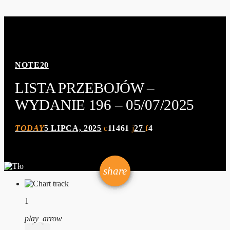
NOTE20
LISTA PRZEBOJÓW –
WYDANIE 196 – 05/07/2025
TODAY
5 LIPCA, 2025
11461
27
4
email
share
27
1
play_arrow