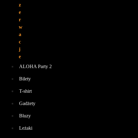
z
e
r
w
a
c
j
e
ALOHA Party 2
Bilety
T-shirt
Gadżety
Bluzy
Leżaki