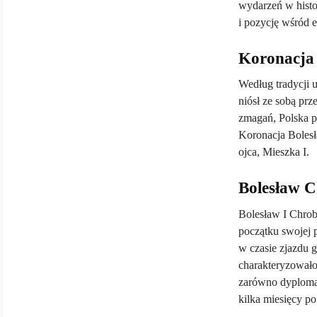
wydarzeń w histo
i pozycję wśród e
Koronacja w
Według tradycji 
niósł ze sobą prz
zmagań, Polska p
Koronacja Boles
ojca, Mieszka I.
Bolesław C
Bolesław I Chrob
początku swojej 
w czasie zjazdu 
charakteryzowało
zarówno dyplomat
kilka miesięcy po 