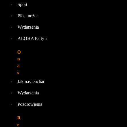
Sport
Piłka nożna
Wydarzenia
ALOHA Party 2
O
n
a
s
Jak nas słuchać
Wydarzenia
Pozdrowienia
R
e