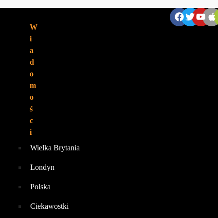
ZNAJDZIESZ NAS:
W
i
a
d
o
m
o
ś
c
i
Wielka Brytania
Londyn
Polska
Ciekawostki