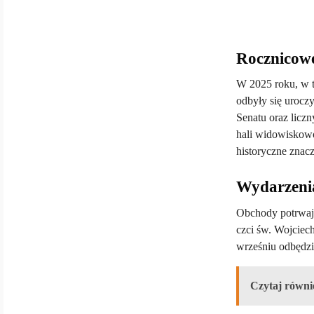
Rocznicowe
W 2025 roku, w t
odbyły się urocz
Senatu oraz licz
hali widowiskowo
historyczne znacz
Wydarzenia
Obchody potrwają 
czci św. Wojciec
wrześniu odbędzie
Czytaj równi