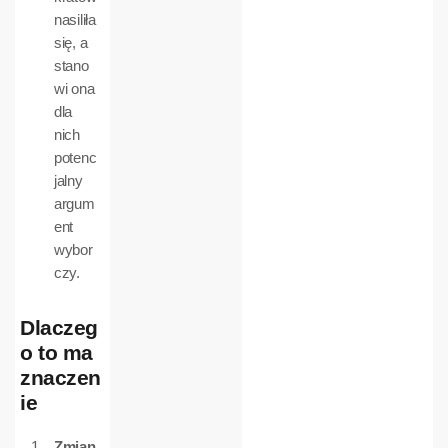
nasiliła
się, a
stano
wi ona
dla
nich
potenc
jalny
argum
ent
wybor
czy.
Dlaczeg
o to ma
znaczen
ie
Zmian