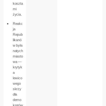
koszta
mi
życia.
Reakc
ja
Repub
likanó
w była
natych
miasto
wa —
krytyk
a
lewico
wego
skrzy
dła
demo
kratów