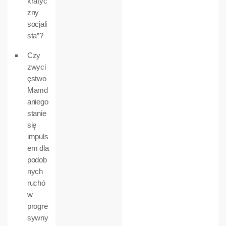
kratyc
zny
socjali
sta”?
Czy
zwyci
ęstwo
Mamd
aniego
stanie
się
impuls
em dla
podob
nych
ruchó
w
progre
sywny