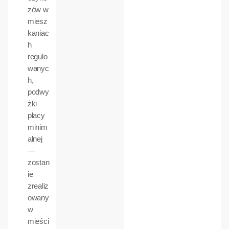
zów w
miesz
kaniac
h
regulo
wanyc
h,
podwy
żki
płacy
minim
alnej
—
zostan
ie
zrealiz
owany
w
mieści