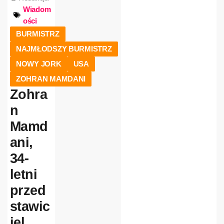
Wiadom
ości
BURMISTRZ
NAJMŁODSZY BURMISTRZ
NOWY JORK
USA
ZOHRAN MAMDANI
Zohra
n
Mamd
ani,
34-
letni
przed
stawic
iel