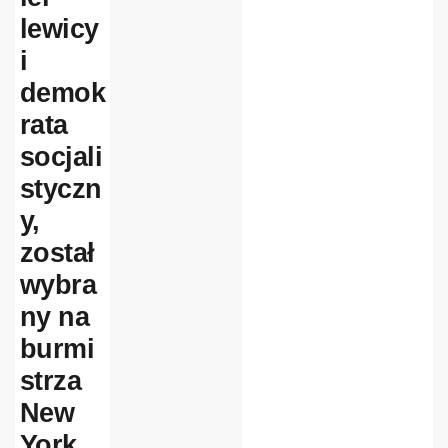
lewicy
i
demok
rata
socjali
styczn
y,
został
wybra
ny na
burmi
strza
New
York