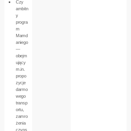
Czy
ambitn
y
progra
m
Mamd
aniego
—
obejm
ujący
m.in.
propo
zycje
darmo
wego
transp
ortu,
zamro
żenia
czyns