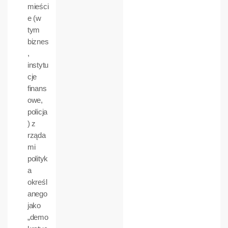
mieści
e (w
tym
biznes
,
instytu
cje
finans
owe,
policja
) z
rząda
mi
polityk
a
określ
anego
jako
„demo