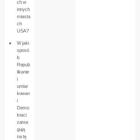
ch w
innych
miasta
ch
USA?
W jaki
sposó
b
Repub
likanie
i
umiar
kowan
i
Demo
kraci
zarea
gują
na tę