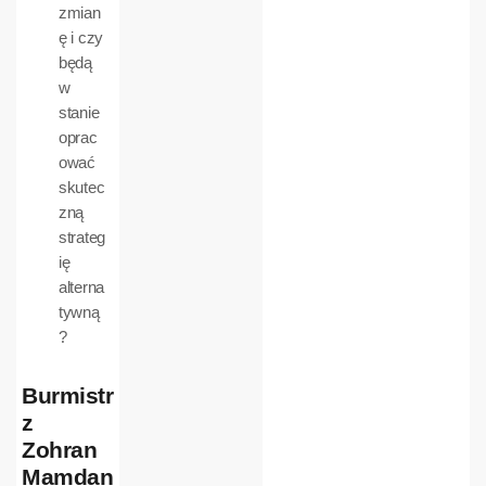
zmian
ę i czy
będą
w
stanie
oprac
ować
skutec
zną
strateg
ię
alterna
tywną
?
Burmistr
z
Zohran
Mamdan