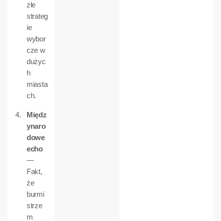
złe
strateg
ie
wybor
cze w
dużyc
h
miasta
ch.
Międz
ynaro
dowe
echo
—
Fakt,
że
burmi
strze
m