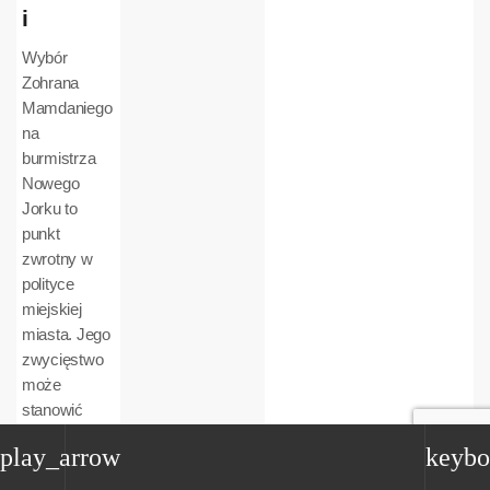
i
Wybór
Zohrana
Mamdaniego
na
burmistrza
Nowego
Jorku to
punkt
zwrotny w
polityce
miejskiej
miasta. Jego
zwycięstwo
może
stanowić
zwiastun
play_arrow
keybo
głębszych
przemian —