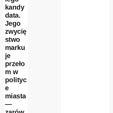
kandy
data.
Jego
zwycię
stwo
marku
je
przeło
m w
polityc
e
miasta
today
5
sierpnia,
—
2026
110
zarów