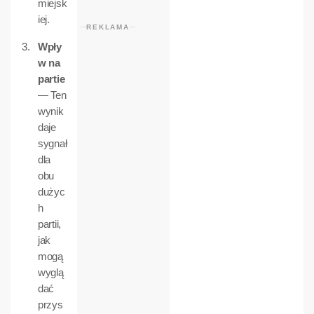
miejsk
iej.
REKLAMA
Wpły
w na
partie
— Ten
wynik
daje
sygnał
dla
obu
dużyc
h
partii,
jak
mogą
wyglą
dać
przys