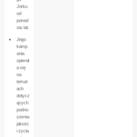
Jorku
od
ponad
stu lat.
Jego
kamp
ania
opierał
a się
na
temat
ach
dotycz
ących
podno
szenia
jakośc
i życia