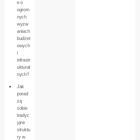
e o
ogrom
nych
wyzw
aniach
budżet
owych
i
infrastr
uktural
nych?
Jak
porad
zą
sobie
tradyc
yjne
struktu
ry w