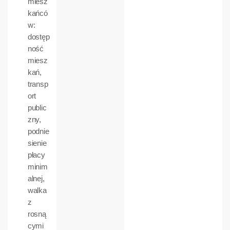
miesz
kańcó
w:
dostęp
ność
miesz
kań,
transp
ort
public
zny,
podnie
sienie
płacy
minim
alnej,
walka
z
rosną
cymi