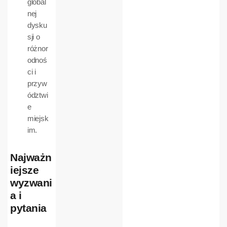
global
nej
dysku
sji o
różnor
odnoś
ci i
przyw
ództwi
e
miejsk
im.
Najważn
iejsze
wyzwani
a i
pytania