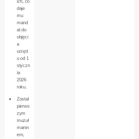
ich, co
daje
mu
mand
at do
objęci
a
urzęd
u od 1
styczn
ia
2026
roku.
Został
pierws
zym
muzuł
manin
em,