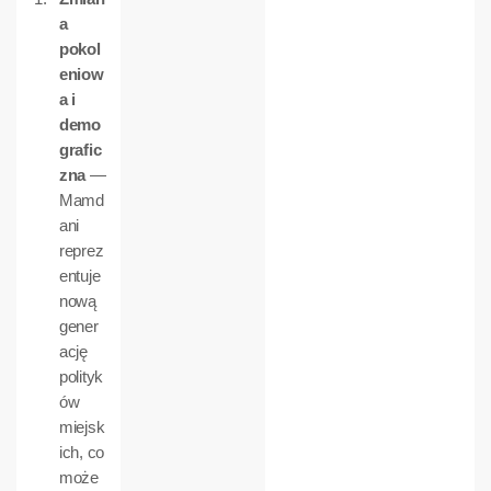
a
pokol
eniow
a i
demo
grafic
zna
—
Mamd
ani
reprez
entuje
nową
gener
ację
polityk
ów
miejsk
ich, co
może