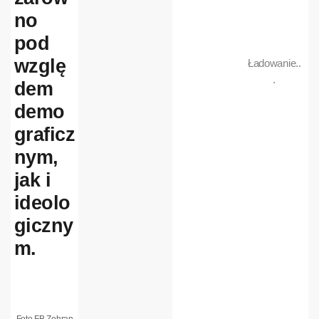
no
pod
wzglę
Ładowanie..
.
dem
demo
graficz
nym,
jak i
ideolo
giczny
m.