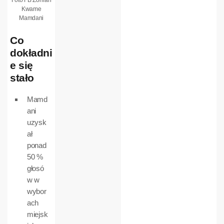
Foto FB Zohran
Kwame
Mamdani
Co
dokładni
e się
stało
Mamd
ani
uzysk
ał
ponad
50 %
głosó
w w
wybor
ach
miejsk