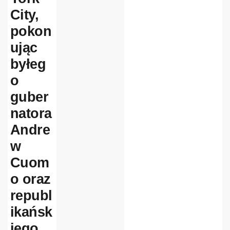
City,
pokon
ując
byłeg
o
guber
natora
Andre
w
Cuom
o oraz
republ
ikańsk
iego