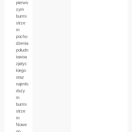
pierws
zym
burmi
strze
m
pocho
dzenia
połudn
iowoa
zjatyc
kiego
oraz
najmło
dszy
m
burmi
strze
m
Nowe
go