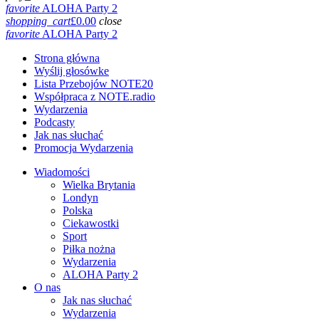
favorite
ALOHA Party 2
shopping_cart
£
0.00
close
favorite
ALOHA Party 2
Strona główna
Wyślij głosówke
Lista Przebojów NOTE20
Współpraca z NOTE.radio
Wydarzenia
Podcasty
Jak nas słuchać
Promocja Wydarzenia
Wiadomości
Wielka Brytania
Londyn
Polska
Ciekawostki
Sport
Piłka nożna
Wydarzenia
ALOHA Party 2
O nas
Jak nas słuchać
Wydarzenia