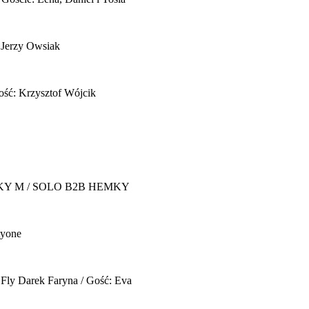
 Jerzy Owsiak
ość: Krzysztof Wójcik
Y M / SOLO B2B HEMKY
yone
 Fly
Darek Faryna / Gość: Eva