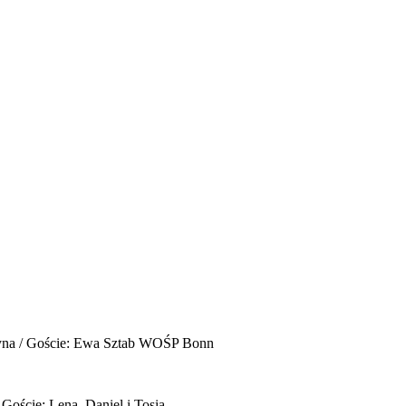
yna / Goście: Ewa Sztab WOŚP Bonn
 Goście: Lena, Daniel i Tosia