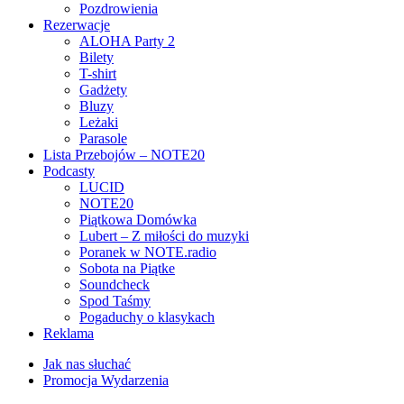
Pozdrowienia
Rezerwacje
ALOHA Party 2
Bilety
T-shirt
Gadżety
Bluzy
Leżaki
Parasole
Lista Przebojów – NOTE20
Podcasty
LUCID
NOTE20
Piątkowa Domówka
Lubert – Z miłości do muzyki
Poranek w NOTE.radio
Sobota na Piątke
Soundcheck
Spod Taśmy
Pogaduchy o klasykach
Reklama
Jak nas słuchać
Promocja Wydarzenia