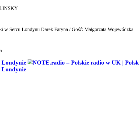
ELINSKY
ki w Sercu Londynu
Darek Faryna / Gość: Małgorzata Wojewódzka
a