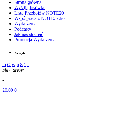
Strona główna
Wyślij głosówke
Lista Przebojów NOTE20
Współpraca z NOTE.radio
Wydarzenia
Podcasty
Jak nas słuchać
Promocja Wydarzenia
Koszyk
play_arrow
-
£
0.00
0