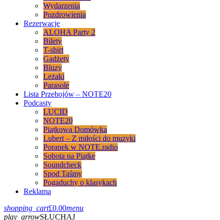
Wydarzenia
Pozdrowienia
Rezerwacje
ALOHA Party 2
Bilety
T-shirt
Gadżety
Bluzy
Leżaki
Parasole
Lista Przebojów – NOTE20
Podcasty
LUCID
NOTE20
Piątkowa Domówka
Lubert – Z miłości do muzyki
Poranek w NOTE.radio
Sobota na Piątke
Soundcheck
Spod Taśmy
Pogaduchy o klasykach
Reklama
shopping_cart
£
0.00
menu
play_arrow
SŁUCHAJ