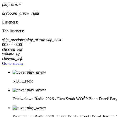
play_arrow
keyboard_arrow_right
Listeners:
Top listeners:
skip_previous
play_arrow
skip_next
00:00
00:00
chevron_left
volume_up
chevron_left
Go to album
play_arrow
NOTE.radio
play_arrow
Festiwalowe Radio 2026 - Ewa Sztab WOŚP Bonn
Darek Far
play_arrow
Festiwalowe Radio 2026 - Lena, Daniel i Tosia
Darek Faryna /