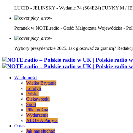
LUCID - JELINSKY - Wydanie 74 (S04E24)
FUNKY M / J
play_arrow
Poranek w NOTE.radio - Gość: Małgorzata Wojewódzka - Pol
play_arrow
Wybory prezydenckie 2025. Jak głosować za granicą?
Redakcj
Wiadomości
Wielka Brytania
Londyn
Polska
Ciekawostki
Sport
Piłka nożna
Wydarzenia
ALOHA Party 2
O nas
Jak nas słuchać