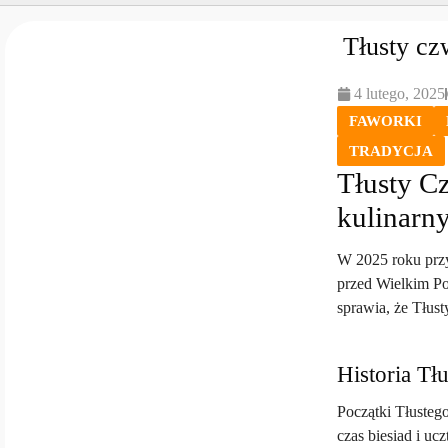
Tłusty cz
4 lutego, 2025
FAWORKI
TRADYCJA
Tłusty C
kulinarn
W 2025 roku przy
przed Wielkim Po
sprawia, że Tłus
Historia Tł
Początki Tłusteg
czas biesiad i u