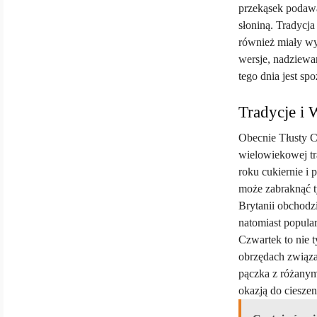
przekąsek podawan
słoniną. Tradycj
również miały wy
wersje, nadziew
tego dnia jest s
Tradycje i
Obecnie Tłusty Cz
wielowiekowej tr
roku cukiernie i 
może zabraknąć t
Brytanii obchodz
natomiast popula
Czwartek to nie 
obrzędach związa
pączka z różanym
okazją do ciesze