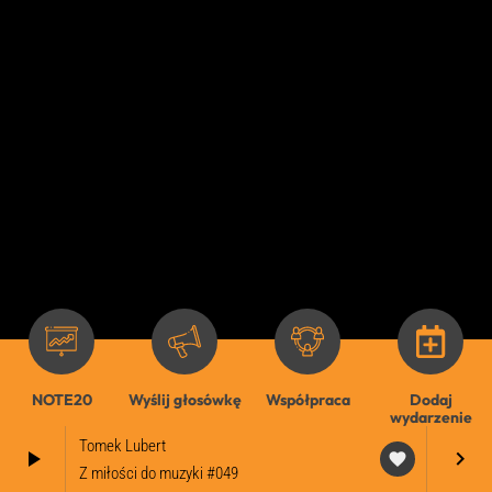
NOTE20
Wyślij głosówkę
Współpraca
Dodaj
wydarzenie
Tomek Lubert
play_arrow
keyboard_arrow_right
favorite
Z miłości do muzyki #049