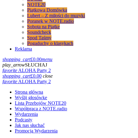
NOTE20
Piątkowa Domówka
Lubert – Z miłości do muzyki
Poranek w NOTE.radio
Sobota na Piątke
Soundcheck
Spod Taśmy
Pogaduchy o klasykach
Reklama
shopping_cart
£
0.00
menu
play_arrow
SŁUCHAJ
favorite
ALOHA Party 2
shopping_cart
£
0.00
close
favorite
ALOHA Party 2
Strona główna
Wyślij głosówke
Lista Przebojów NOTE20
Współpraca z NOTE.radio
Wydarzenia
Podcasty
Jak nas słuchać
Promocja Wydarzenia