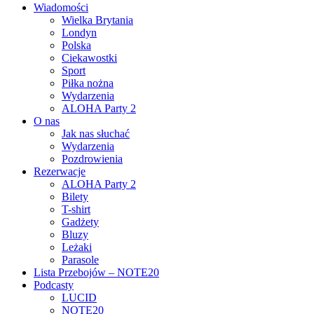
Wiadomości
Wielka Brytania
Londyn
Polska
Ciekawostki
Sport
Piłka nożna
Wydarzenia
ALOHA Party 2
O nas
Jak nas słuchać
Wydarzenia
Pozdrowienia
Rezerwacje
ALOHA Party 2
Bilety
T-shirt
Gadżety
Bluzy
Leżaki
Parasole
Lista Przebojów – NOTE20
Podcasty
LUCID
NOTE20