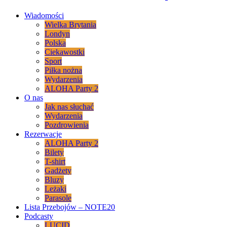
Wiadomości
Wielka Brytania
Londyn
Polska
Ciekawostki
Sport
Piłka nożna
Wydarzenia
ALOHA Party 2
O nas
Jak nas słuchać
Wydarzenia
Pozdrowienia
Rezerwacje
ALOHA Party 2
Bilety
T-shirt
Gadżety
Bluzy
Leżaki
Parasole
Lista Przebojów – NOTE20
Podcasty
LUCID