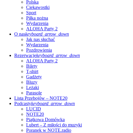
Polska
Ciekawostki
Sport
Piłka nożna
Wydarzenia
ALOHA Party 2
O nas
keyboard_arrow_down
Jak nas słuchać
Wydarzenia
Pozdrowienia
Rezerwacje
keyboard_arrow_down
ALOHA Party 2
Bilety
T-shirt
Gadżety
Bluzy
Leżaki
Parasole
Lista Przebojów – NOTE20
Podcasty
keyboard_arrow_down
LUCID
NOTE20
Piątkowa Domówka
Lubert – Z miłości do muzyki
Poranek w NOTE.radio