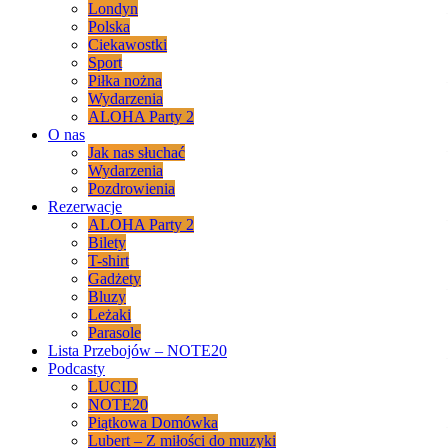
Londyn
Polska
Ciekawostki
Sport
Piłka nożna
Wydarzenia
ALOHA Party 2
O nas
Jak nas słuchać
Wydarzenia
Pozdrowienia
Rezerwacje
ALOHA Party 2
Bilety
T-shirt
Gadżety
Bluzy
Leżaki
Parasole
Lista Przebojów – NOTE20
Podcasty
LUCID
NOTE20
Piątkowa Domówka
Lubert – Z miłości do muzyki