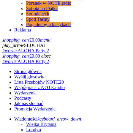
Poranek w NOTE.radio
Sobota na Piątke
Soundcheck
Spod Taśmy
Pogaduchy o klasykach
Reklama
shopping_cart
£
0.00
menu
play_arrow
SŁUCHAJ
favorite
ALOHA Party 2
shopping_cart
£
0.00
close
favorite
ALOHA Party 2
Strona główna
Wyślij głosówke
Lista Przebojów NOTE20
Współpraca z NOTE.radio
Wydarzenia
Podcasty
Jak nas słuchać
Promocja Wydarzenia
Wiadomości
keyboard_arrow_down
Wielka Brytania
Londyn