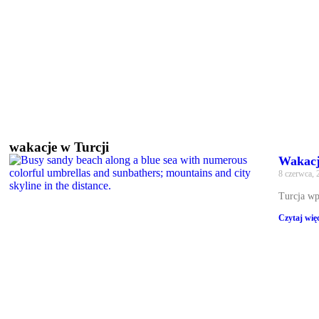
wakacje w Turcji
Wakacje
8 czerwca,
Turcja wp
Czytaj więc