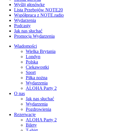
Wyślij głosówke
Lista Przebojów NOTE20
Współpraca z NOTE.radio
Wydarzenia
Podcasty
Jak nas słuchać
Promocja Wydarzenia
Wiadomości
Wielka Brytania
Londyn
Polska
Ciekawostki
Sport
Piłka nożna
Wydarzenia
ALOHA Party 2
O nas
Jak nas słuchać
Wydarzenia
Pozdrowienia
Rezerwacje
ALOHA Party 2
Bilety
T-shirt