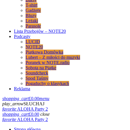
T-shirt
Gadżety
Bluzy
Leżaki
Parasole
Lista Przebojów – NOTE20
Podcasty
LUCID
NOTE20
Piątkowa Domówka
Lubert – Z miłości do muzyki
Poranek w NOTE.radio
Sobota na Piątke
Soundcheck
Spod Taśmy
Pogaduchy o klasykach
Reklama
shopping_cart
£
0.00
menu
play_arrow
SŁUCHAJ
favorite
ALOHA Party 2
shopping_cart
£
0.00
close
favorite
ALOHA Party 2
Strona główna