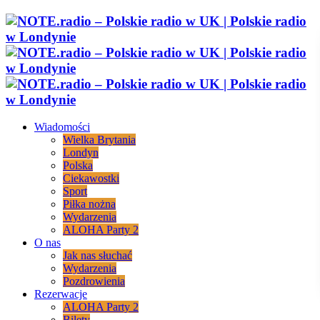
Wiadomości
Wielka Brytania
Londyn
Polska
Ciekawostki
Sport
Piłka nożna
Wydarzenia
ALOHA Party 2
O nas
Jak nas słuchać
Wydarzenia
Pozdrowienia
Rezerwacje
ALOHA Party 2
Bilety