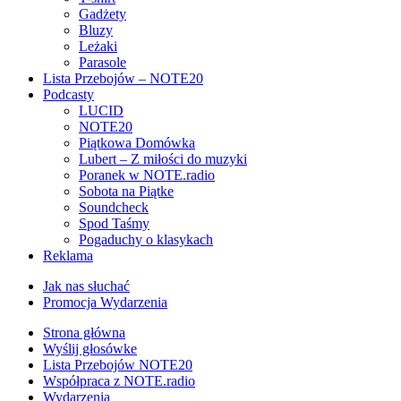
Gadżety
Bluzy
Leżaki
Parasole
Lista Przebojów – NOTE20
Podcasty
LUCID
NOTE20
Piątkowa Domówka
Lubert – Z miłości do muzyki
Poranek w NOTE.radio
Sobota na Piątke
Soundcheck
Spod Taśmy
Pogaduchy o klasykach
Reklama
Jak nas słuchać
Promocja Wydarzenia
Strona główna
Wyślij głosówke
Lista Przebojów NOTE20
Współpraca z NOTE.radio
Wydarzenia