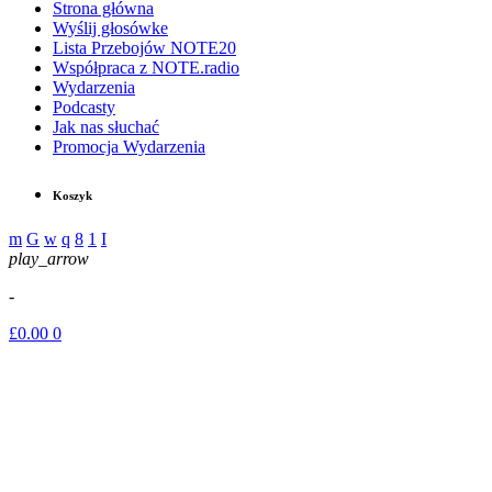
Strona główna
Wyślij głosówke
Lista Przebojów NOTE20
Współpraca z NOTE.radio
Wydarzenia
Podcasty
Jak nas słuchać
Promocja Wydarzenia
Koszyk
play_arrow
-
£
0.00
0