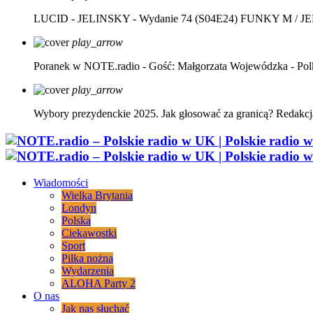
LUCID - JELINSKY - Wydanie 74 (S04E24)
FUNKY M / J
play_arrow
Poranek w NOTE.radio - Gość: Małgorzata Wojewódzka - Pol
play_arrow
Wybory prezydenckie 2025. Jak głosować za granicą?
Redakcj
Wiadomości
Wielka Brytania
Londyn
Polska
Ciekawostki
Sport
Piłka nożna
Wydarzenia
ALOHA Party 2
O nas
Jak nas słuchać