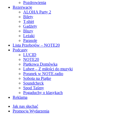
Pozdrowienia
Rezerwacje
ALOHA Party 2
Bilety
T-shirt
Gadżety
Bluzy
Leżaki
Parasole
Lista Przebojów – NOTE20
Podcasty
LUCID
NOTE20
Piątkowa Domówka
Lubert – Z miłości do muzyki
Poranek w NOTE.radio
Sobota na Piątke
Soundcheck
Spod Taśmy
Pogaduchy o klasykach
Reklama
Jak nas słuchać
Promocja Wydarzenia