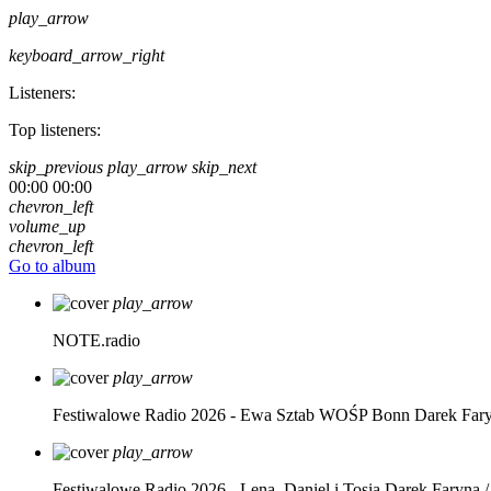
play_arrow
keyboard_arrow_right
Listeners:
Top listeners:
skip_previous
play_arrow
skip_next
00:00
00:00
chevron_left
volume_up
chevron_left
Go to album
play_arrow
NOTE.radio
play_arrow
Festiwalowe Radio 2026 - Ewa Sztab WOŚP Bonn
Darek Far
play_arrow
Festiwalowe Radio 2026 - Lena, Daniel i Tosia
Darek Faryna /