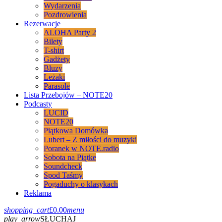
Wydarzenia
Pozdrowienia
Rezerwacje
ALOHA Party 2
Bilety
T-shirt
Gadżety
Bluzy
Leżaki
Parasole
Lista Przebojów – NOTE20
Podcasty
LUCID
NOTE20
Piątkowa Domówka
Lubert – Z miłości do muzyki
Poranek w NOTE.radio
Sobota na Piątke
Soundcheck
Spod Taśmy
Pogaduchy o klasykach
Reklama
shopping_cart
£
0.00
menu
play_arrow
SŁUCHAJ