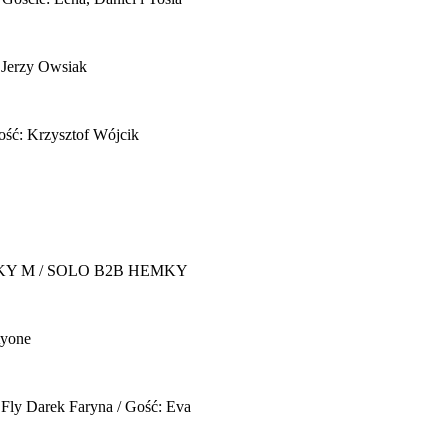
 Jerzy Owsiak
ość: Krzysztof Wójcik
Y M / SOLO B2B HEMKY
yone
 Fly
Darek Faryna / Gość: Eva