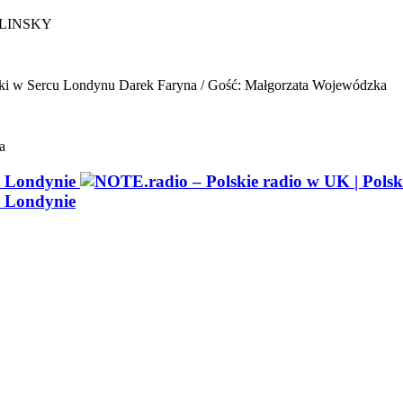
ELINSKY
ki w Sercu Londynu
Darek Faryna / Gość: Małgorzata Wojewódzka
a