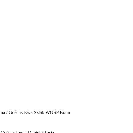
yna / Goście: Ewa Sztab WOŚP Bonn
 Goście: Lena, Daniel i Tosia