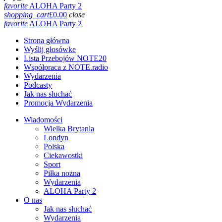
favorite
ALOHA Party 2
shopping_cart
£
0.00
close
favorite
ALOHA Party 2
Strona główna
Wyślij głosówke
Lista Przebojów NOTE20
Współpraca z NOTE.radio
Wydarzenia
Podcasty
Jak nas słuchać
Promocja Wydarzenia
Wiadomości
Wielka Brytania
Londyn
Polska
Ciekawostki
Sport
Piłka nożna
Wydarzenia
ALOHA Party 2
O nas
Jak nas słuchać
Wydarzenia