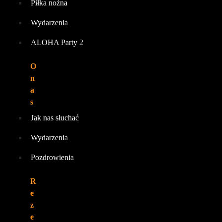
Piłka nożna
Wydarzenia
ALOHA Party 2
O
n
a
s
Jak nas słuchać
Wydarzenia
Pozdrowienia
R
e
z
e