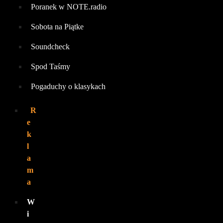
Poranek w NOTE.radio
Sobota na Piątke
Soundcheck
Spod Taśmy
Pogaduchy o klasykach
R
e
k
l
a
m
a
W
i