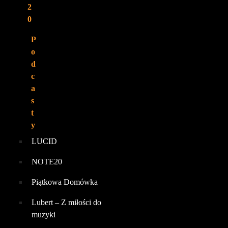
2
0
P
o
d
c
a
s
t
y
LUCID
NOTE20
Piątkowa Domówka
Lubert – Z miłości do
muzyki