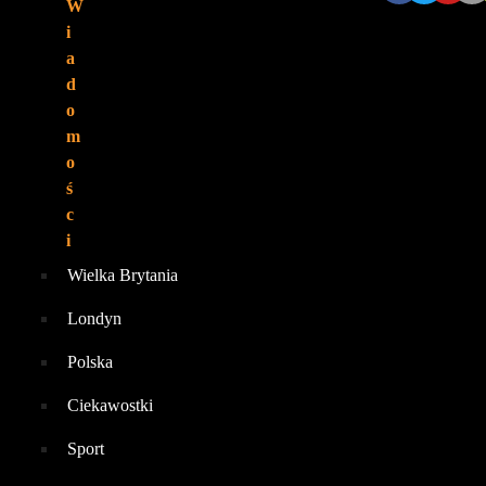
W
i
a
d
o
m
o
ś
c
i
Wielka Brytania
Londyn
Polska
Ciekawostki
Sport