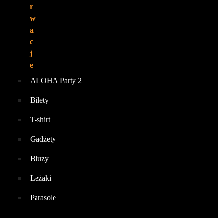
r
w
a
c
j
e
ALOHA Party 2
Bilety
T-shirt
Gadżety
Bluzy
Leżaki
Parasole