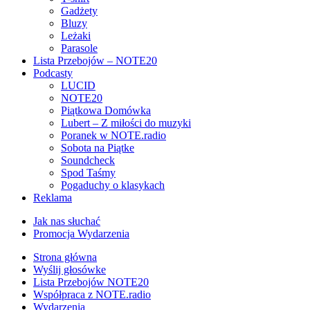
Gadżety
Bluzy
Leżaki
Parasole
Lista Przebojów – NOTE20
Podcasty
LUCID
NOTE20
Piątkowa Domówka
Lubert – Z miłości do muzyki
Poranek w NOTE.radio
Sobota na Piątke
Soundcheck
Spod Taśmy
Pogaduchy o klasykach
Reklama
Jak nas słuchać
Promocja Wydarzenia
Strona główna
Wyślij głosówke
Lista Przebojów NOTE20
Współpraca z NOTE.radio
Wydarzenia