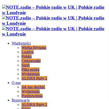
Wiadomości
Wielka Brytania
Londyn
Polska
Ciekawostki
Sport
Piłka nożna
Wydarzenia
ALOHA Party 2
O nas
Jak nas słuchać
Wydarzenia
Pozdrowienia
Rezerwacje
ALOHA Party 2
Bilety