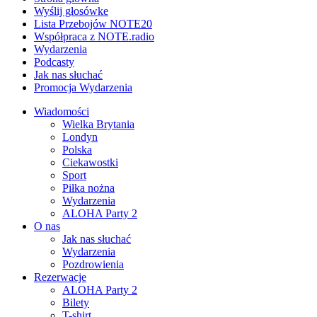
Wyślij głosówke
Lista Przebojów NOTE20
Współpraca z NOTE.radio
Wydarzenia
Podcasty
Jak nas słuchać
Promocja Wydarzenia
Wiadomości
Wielka Brytania
Londyn
Polska
Ciekawostki
Sport
Piłka nożna
Wydarzenia
ALOHA Party 2
O nas
Jak nas słuchać
Wydarzenia
Pozdrowienia
Rezerwacje
ALOHA Party 2
Bilety
T-shirt