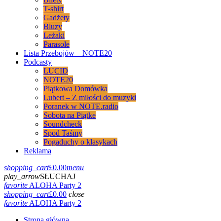
T-shirt
Gadżety
Bluzy
Leżaki
Parasole
Lista Przebojów – NOTE20
Podcasty
LUCID
NOTE20
Piątkowa Domówka
Lubert – Z miłości do muzyki
Poranek w NOTE.radio
Sobota na Piątke
Soundcheck
Spod Taśmy
Pogaduchy o klasykach
Reklama
shopping_cart
£
0.00
menu
play_arrow
SŁUCHAJ
favorite
ALOHA Party 2
shopping_cart
£
0.00
close
favorite
ALOHA Party 2
Strona główna