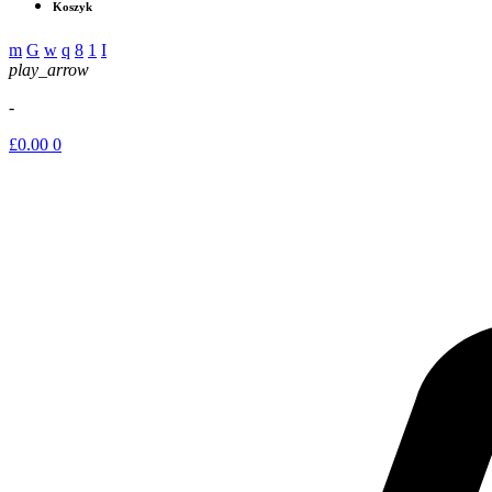
Koszyk
play_arrow
-
£
0.00
0