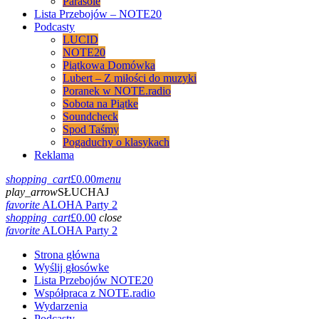
Parasole
Lista Przebojów – NOTE20
Podcasty
LUCID
NOTE20
Piątkowa Domówka
Lubert – Z miłości do muzyki
Poranek w NOTE.radio
Sobota na Piątke
Soundcheck
Spod Taśmy
Pogaduchy o klasykach
Reklama
shopping_cart
£
0.00
menu
play_arrow
SŁUCHAJ
favorite
ALOHA Party 2
shopping_cart
£
0.00
close
favorite
ALOHA Party 2
Strona główna
Wyślij głosówke
Lista Przebojów NOTE20
Współpraca z NOTE.radio
Wydarzenia
Podcasty