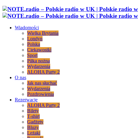
Wiadomości
Wielka Brytania
Londyn
Polska
Ciekawostki
Sport
Piłka nożna
Wydarzenia
ALOHA Party 2
O nas
Jak nas słuchać
Wydarzenia
Pozdrowienia
Rezerwacje
ALOHA Party 2
Bilety
T-shirt
Gadżety
Bluzy
Leżaki