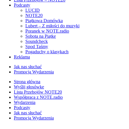
Podcasty
LUCID
NOTE20
Piątkowa Domówka
Lubert – Z miłości do muzyki
Poranek w NOTE.radio
Sobota na Piątke
Soundcheck
Spod Taśmy
Pogaduchy o klasykach
Reklama
Jak nas słuchać
Promocja Wydarzenia
Strona główna
Wyślij głosówke
Lista Przebojów NOTE20
Współpraca z NOTE.radio
Wydarzenia
Podcasty
Jak nas słuchać
Promocja Wydarzenia