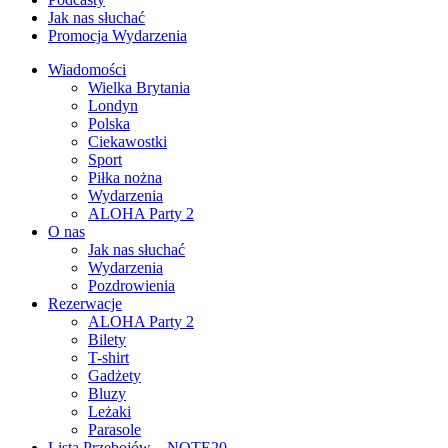
Jak nas słuchać
Promocja Wydarzenia
Wiadomości
Wielka Brytania
Londyn
Polska
Ciekawostki
Sport
Piłka nożna
Wydarzenia
ALOHA Party 2
O nas
Jak nas słuchać
Wydarzenia
Pozdrowienia
Rezerwacje
ALOHA Party 2
Bilety
T-shirt
Gadżety
Bluzy
Leżaki
Parasole
Lista Przebojów – NOTE20