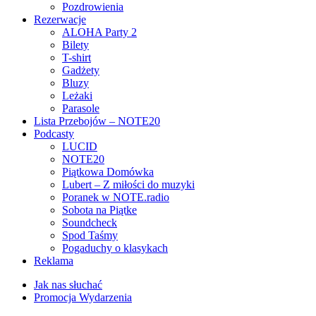
Pozdrowienia
Rezerwacje
ALOHA Party 2
Bilety
T-shirt
Gadżety
Bluzy
Leżaki
Parasole
Lista Przebojów – NOTE20
Podcasty
LUCID
NOTE20
Piątkowa Domówka
Lubert – Z miłości do muzyki
Poranek w NOTE.radio
Sobota na Piątke
Soundcheck
Spod Taśmy
Pogaduchy o klasykach
Reklama
Jak nas słuchać
Promocja Wydarzenia