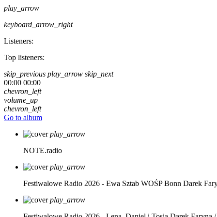
play_arrow
keyboard_arrow_right
Listeners:
Top listeners:
skip_previous
play_arrow
skip_next
00:00
00:00
chevron_left
volume_up
chevron_left
Go to album
play_arrow
NOTE.radio
play_arrow
Festiwalowe Radio 2026 - Ewa Sztab WOŚP Bonn
Darek Far
play_arrow
Festiwalowe Radio 2026 - Lena, Daniel i Tosia
Darek Faryna /