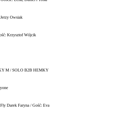
 Jerzy Owsiak
ość: Krzysztof Wójcik
Y M / SOLO B2B HEMKY
yone
 Fly
Darek Faryna / Gość: Eva