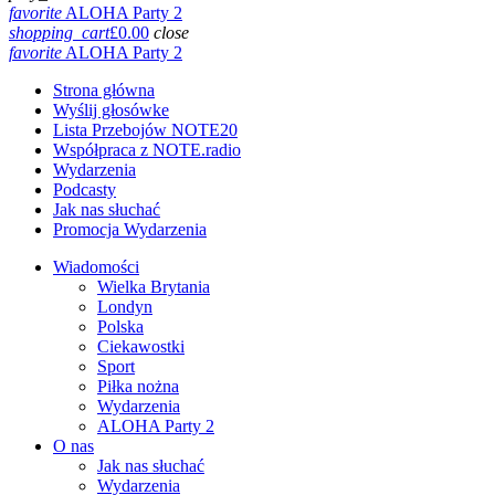
favorite
ALOHA Party 2
shopping_cart
£
0.00
close
favorite
ALOHA Party 2
Strona główna
Wyślij głosówke
Lista Przebojów NOTE20
Współpraca z NOTE.radio
Wydarzenia
Podcasty
Jak nas słuchać
Promocja Wydarzenia
Wiadomości
Wielka Brytania
Londyn
Polska
Ciekawostki
Sport
Piłka nożna
Wydarzenia
ALOHA Party 2
O nas
Jak nas słuchać
Wydarzenia