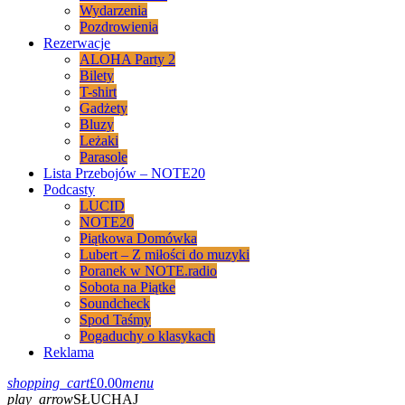
Wydarzenia
Pozdrowienia
Rezerwacje
ALOHA Party 2
Bilety
T-shirt
Gadżety
Bluzy
Leżaki
Parasole
Lista Przebojów – NOTE20
Podcasty
LUCID
NOTE20
Piątkowa Domówka
Lubert – Z miłości do muzyki
Poranek w NOTE.radio
Sobota na Piątke
Soundcheck
Spod Taśmy
Pogaduchy o klasykach
Reklama
shopping_cart
£
0.00
menu
play_arrow
SŁUCHAJ