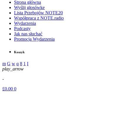
Strona główna
Wyślij głosówke
Lista Przebojów NOTE20
Współpraca z NOTE.radio
Wydarzenia
Podcasty
Jak nas słuchać
Promocja Wydarzenia
Koszyk
play_arrow
-
£
0.00
0