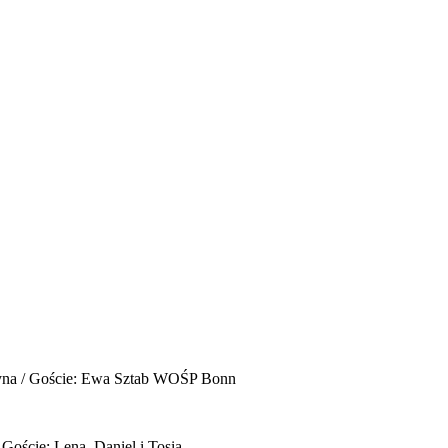
yna / Goście: Ewa Sztab WOŚP Bonn
 Goście: Lena, Daniel i Tosia