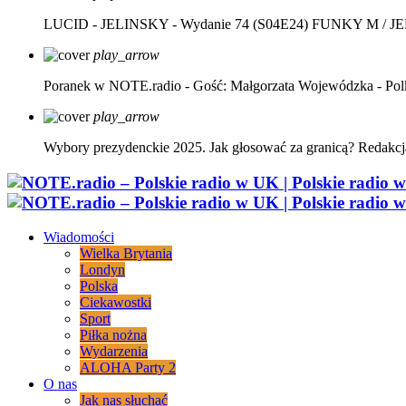
LUCID - JELINSKY - Wydanie 74 (S04E24)
FUNKY M / J
play_arrow
Poranek w NOTE.radio - Gość: Małgorzata Wojewódzka - Pol
play_arrow
Wybory prezydenckie 2025. Jak głosować za granicą?
Redakcj
Wiadomości
Wielka Brytania
Londyn
Polska
Ciekawostki
Sport
Piłka nożna
Wydarzenia
ALOHA Party 2
O nas
Jak nas słuchać