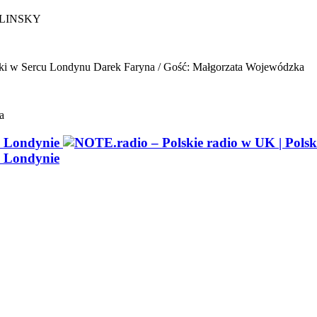
ELINSKY
ki w Sercu Londynu
Darek Faryna / Gość: Małgorzata Wojewódzka
a