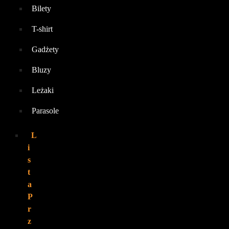
Bilety
T-shirt
Gadżety
Bluzy
Leżaki
Parasole
L
i
s
t
a
P
r
z