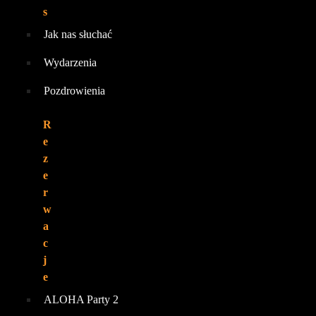
s
Jak nas słuchać
Wydarzenia
Pozdrowienia
R
e
z
e
r
w
a
c
j
e
ALOHA Party 2