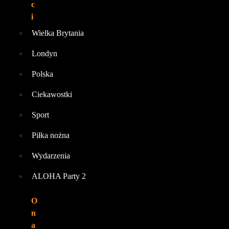
c
i
Wielka Brytania
Londyn
Polska
Ciekawostki
Sport
Piłka nożna
Wydarzenia
ALOHA Party 2
O
n
a