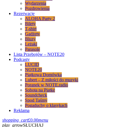
Wydarzenia
Pozdrowienia
Rezerwacje
ALOHA Party 2
Bilety
T-shirt
Gadżety
Bluzy
Leżaki
Parasole
Lista Przebojów – NOTE20
Podcasty
LUCID
NOTE20
Piątkowa Domówka
Lubert – Z miłości do muzyki
Poranek w NOTE.radio
Sobota na Piątke
Soundcheck
Spod Taśmy
Pogaduchy o klasykach
Reklama
shopping_cart
£
0.00
menu
play_arrow
SŁUCHAJ