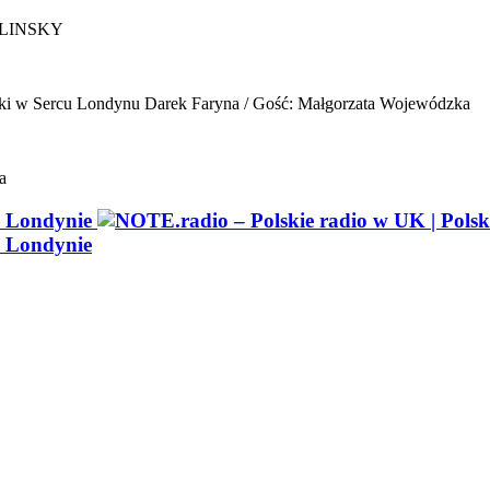
ELINSKY
ki w Sercu Londynu
Darek Faryna / Gość: Małgorzata Wojewódzka
a