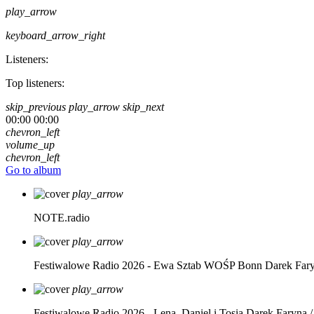
play_arrow
keyboard_arrow_right
Listeners:
Top listeners:
skip_previous
play_arrow
skip_next
00:00
00:00
chevron_left
volume_up
chevron_left
Go to album
play_arrow
NOTE.radio
play_arrow
Festiwalowe Radio 2026 - Ewa Sztab WOŚP Bonn
Darek Far
play_arrow
Festiwalowe Radio 2026 - Lena, Daniel i Tosia
Darek Faryna /