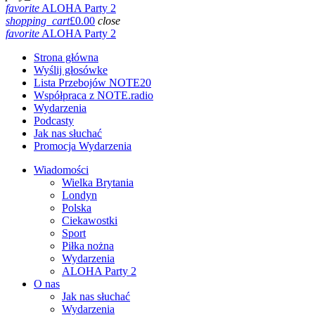
favorite
ALOHA Party 2
shopping_cart
£
0.00
close
favorite
ALOHA Party 2
Strona główna
Wyślij głosówke
Lista Przebojów NOTE20
Współpraca z NOTE.radio
Wydarzenia
Podcasty
Jak nas słuchać
Promocja Wydarzenia
Wiadomości
Wielka Brytania
Londyn
Polska
Ciekawostki
Sport
Piłka nożna
Wydarzenia
ALOHA Party 2
O nas
Jak nas słuchać
Wydarzenia