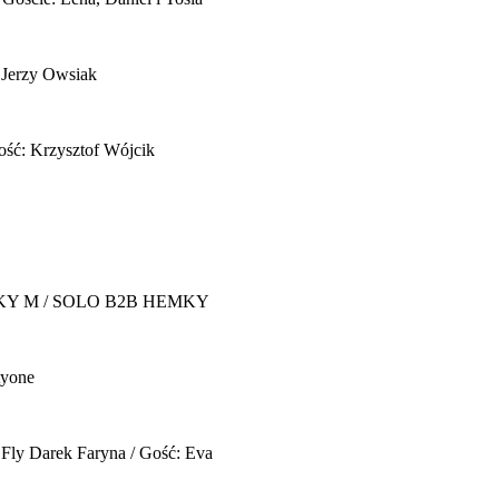
 Jerzy Owsiak
ość: Krzysztof Wójcik
Y M / SOLO B2B HEMKY
yone
 Fly
Darek Faryna / Gość: Eva