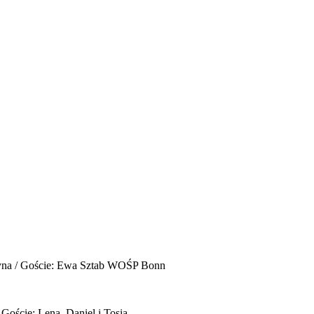
yna / Goście: Ewa Sztab WOŚP Bonn
 Goście: Lena, Daniel i Tosia