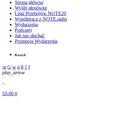
Strona główna
Wyślij głosówke
Lista Przebojów NOTE20
Współpraca z NOTE.radio
Wydarzenia
Podcasty
Jak nas słuchać
Promocja Wydarzenia
Koszyk
play_arrow
-
£
0.00
0