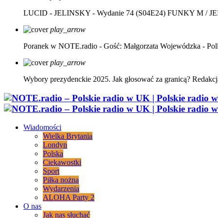
LUCID - JELINSKY - Wydanie 74 (S04E24)
FUNKY M / J
play_arrow
Poranek w NOTE.radio - Gość: Małgorzata Wojewódzka - Pol
play_arrow
Wybory prezydenckie 2025. Jak głosować za granicą?
Redakcj
Wiadomości
Wielka Brytania
Londyn
Polska
Ciekawostki
Sport
Piłka nożna
Wydarzenia
ALOHA Party 2
O nas
Jak nas słuchać