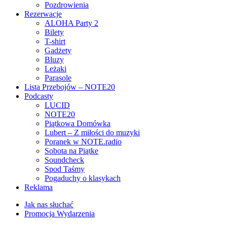
Pozdrowienia
Rezerwacje
ALOHA Party 2
Bilety
T-shirt
Gadżety
Bluzy
Leżaki
Parasole
Lista Przebojów – NOTE20
Podcasty
LUCID
NOTE20
Piątkowa Domówka
Lubert – Z miłości do muzyki
Poranek w NOTE.radio
Sobota na Piątke
Soundcheck
Spod Taśmy
Pogaduchy o klasykach
Reklama
Jak nas słuchać
Promocja Wydarzenia