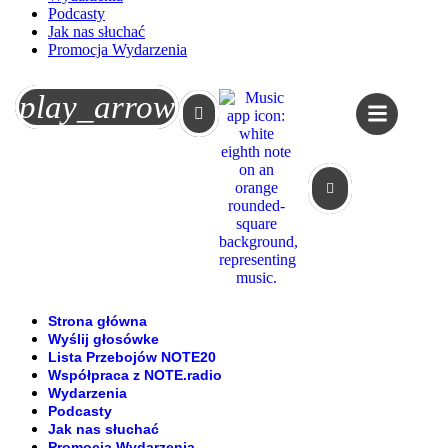
Podcasty
Jak nas słuchać
Promocja Wydarzenia
Koszyk
play_arrow
Strona główna
Wyślij głosówke
Lista Przebojów NOTE20
Współpraca z NOTE.radio
Wydarzenia
Podcasty
Jak nas słuchać
Promocja Wydarzenia