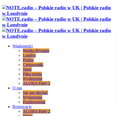
Wiadomości
Wielka Brytania
Londyn
Polska
Ciekawostki
Sport
Piłka nożna
Wydarzenia
ALOHA Party 2
O nas
Jak nas słuchać
Wydarzenia
Pozdrowienia
Rezerwacje
ALOHA Party 2
Bilety