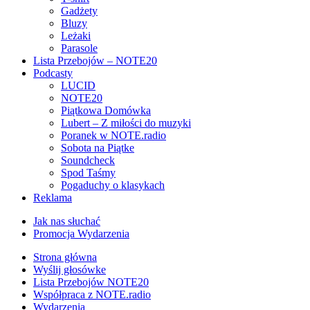
Gadżety
Bluzy
Leżaki
Parasole
Lista Przebojów – NOTE20
Podcasty
LUCID
NOTE20
Piątkowa Domówka
Lubert – Z miłości do muzyki
Poranek w NOTE.radio
Sobota na Piątke
Soundcheck
Spod Taśmy
Pogaduchy o klasykach
Reklama
Jak nas słuchać
Promocja Wydarzenia
Strona główna
Wyślij głosówke
Lista Przebojów NOTE20
Współpraca z NOTE.radio
Wydarzenia