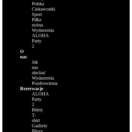
Polska
Ciekawostki
Sport
Piłka
nożna
Wydarzenia
ALOHA
Party
2
O
nas
Jak
nas
słuchać
Wydarzenia
Pozdrowienia
Rezerwacje
ALOHA
Party
2
Bilety
T-
shirt
Gadżety
Bluzy