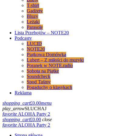
T-shirt
Gadżety
Bluzy
Leżaki
Parasole
Lista Przebojów – NOTE20
Podcasty
LUCID
NOTE20
Piątkowa Domówka
Lubert – Z miłości do muzyki
Poranek w NOTE.radio
Sobota na Piątke
Soundcheck
Spod Taśmy
Pogaduchy o klasykach
Reklama
shopping_cart
£
0.00
menu
play_arrow
SŁUCHAJ
favorite
ALOHA Party 2
shopping_cart
£
0.00
close
favorite
ALOHA Party 2
Strona główna