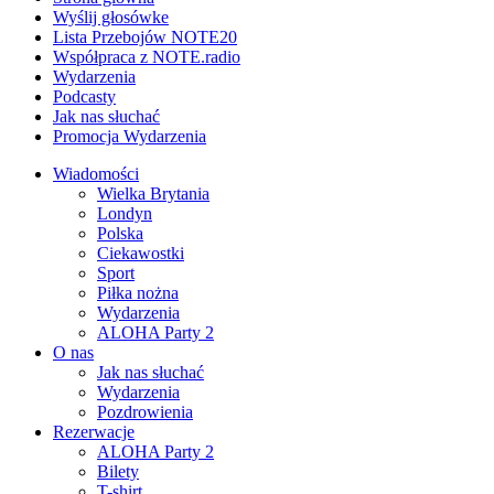
Wyślij głosówke
Lista Przebojów NOTE20
Współpraca z NOTE.radio
Wydarzenia
Podcasty
Jak nas słuchać
Promocja Wydarzenia
Wiadomości
Wielka Brytania
Londyn
Polska
Ciekawostki
Sport
Piłka nożna
Wydarzenia
ALOHA Party 2
O nas
Jak nas słuchać
Wydarzenia
Pozdrowienia
Rezerwacje
ALOHA Party 2
Bilety
T-shirt