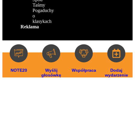
Taśmy
Pogaduchy
o
klasykach
Reklama
NOTE20
Wyślij
Współpraca
Dodaj
głosówkę
wydarzenie