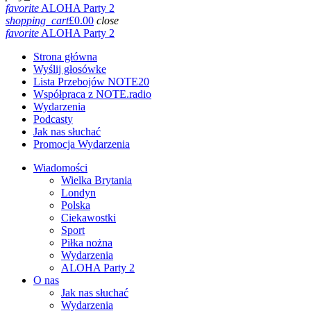
favorite
ALOHA Party 2
shopping_cart
£
0.00
close
favorite
ALOHA Party 2
Strona główna
Wyślij głosówke
Lista Przebojów NOTE20
Współpraca z NOTE.radio
Wydarzenia
Podcasty
Jak nas słuchać
Promocja Wydarzenia
Wiadomości
Wielka Brytania
Londyn
Polska
Ciekawostki
Sport
Piłka nożna
Wydarzenia
ALOHA Party 2
O nas
Jak nas słuchać
Wydarzenia