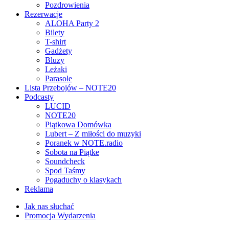
Pozdrowienia
Rezerwacje
ALOHA Party 2
Bilety
T-shirt
Gadżety
Bluzy
Leżaki
Parasole
Lista Przebojów – NOTE20
Podcasty
LUCID
NOTE20
Piątkowa Domówka
Lubert – Z miłości do muzyki
Poranek w NOTE.radio
Sobota na Piątke
Soundcheck
Spod Taśmy
Pogaduchy o klasykach
Reklama
Jak nas słuchać
Promocja Wydarzenia