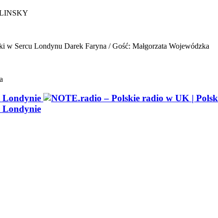
ELINSKY
ki w Sercu Londynu
Darek Faryna / Gość: Małgorzata Wojewódzka
a