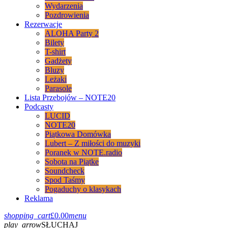
Wydarzenia
Pozdrowienia
Rezerwacje
ALOHA Party 2
Bilety
T-shirt
Gadżety
Bluzy
Leżaki
Parasole
Lista Przebojów – NOTE20
Podcasty
LUCID
NOTE20
Piątkowa Domówka
Lubert – Z miłości do muzyki
Poranek w NOTE.radio
Sobota na Piątke
Soundcheck
Spod Taśmy
Pogaduchy o klasykach
Reklama
shopping_cart
£
0.00
menu
play_arrow
SŁUCHAJ