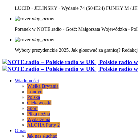
LUCID - JELINSKY - Wydanie 74 (S04E24)
FUNKY M / J
play_arrow
Poranek w NOTE.radio - Gość: Małgorzata Wojewódzka - Pol
play_arrow
Wybory prezydenckie 2025. Jak głosować za granicą?
Redakcj
Wiadomości
Wielka Brytania
Londyn
Polska
Ciekawostki
Sport
Piłka nożna
Wydarzenia
ALOHA Party 2
O nas
Jak nas słuchać