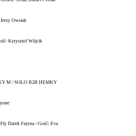
 Jerzy Owsiak
ość: Krzysztof Wójcik
Y M / SOLO B2B HEMKY
yone
 Fly
Darek Faryna / Gość: Eva