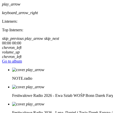
play_arrow
keyboard_arrow_right
Listeners:
Top listeners:
skip_previous
play_arrow
skip_next
00:00
00:00
chevron_left
volume_up
chevron_left
Go to album
play_arrow
NOTE.radio
play_arrow
Festiwalowe Radio 2026 - Ewa Sztab WOŚP Bonn
Darek Far
play_arrow
Festiwalowe Radio 2026 - Lena, Daniel i Tosia
Darek Faryna /