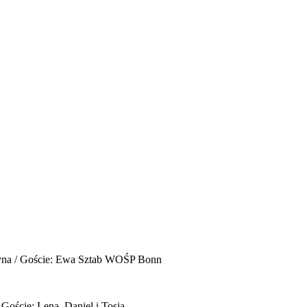
yna / Goście: Ewa Sztab WOŚP Bonn
 Goście: Lena, Daniel i Tosia