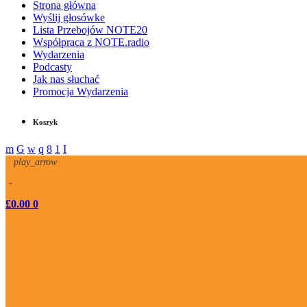
Strona główna
Wyślij głosówke
Lista Przebojów NOTE20
Współpraca z NOTE.radio
Wydarzenia
Podcasty
Jak nas słuchać
Promocja Wydarzenia
Koszyk
play_arrow
-
£
0.00
0