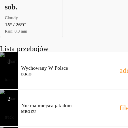
sob.
Cloudy
15° / 26°C
Rain: 0,0 mm
Lista przebojów
1
Wychowany W Polsce
ad
B.R.O
2
Nie ma miejsca jak dom
fi
MROZU