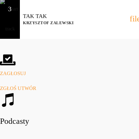
3
TAK TAK
fi
KRZYSZTOF ZALEWSKI
ZAGŁOSUJ
ZGŁOŚ UTWÓR
Podcasty
play_arro