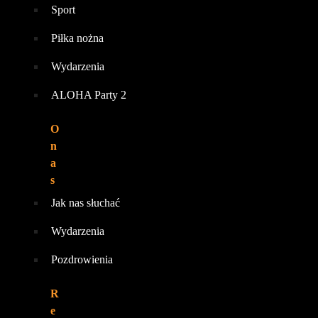
Sport
Piłka nożna
Wydarzenia
ALOHA Party 2
O
n
a
s
Jak nas słuchać
Wydarzenia
Pozdrowienia
R
e