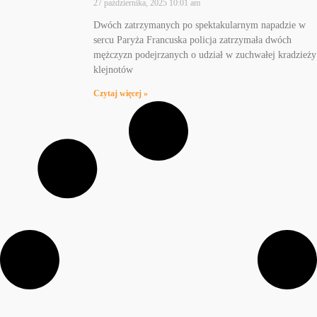
27 października, 2025
10:01 am
Dwóch zatrzymanych po spektakularnym napadzie w
sercu Paryża Francuska policja zatrzymała dwóch
mężczyzn podejrzanych o udział w zuchwałej kradzieży
klejnotów
Czytaj więcej »