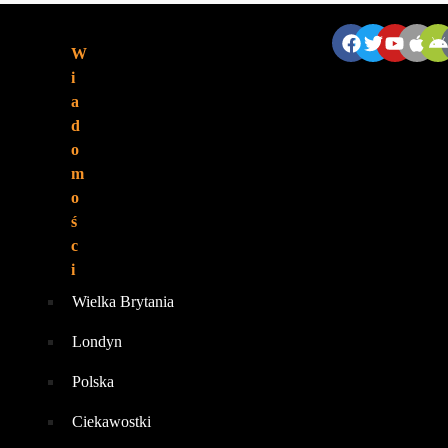
ZNAJDZIESZ NAS:
W
i
a
d
o
m
o
ś
c
i
Wielka Brytania
Londyn
Polska
Ciekawostki