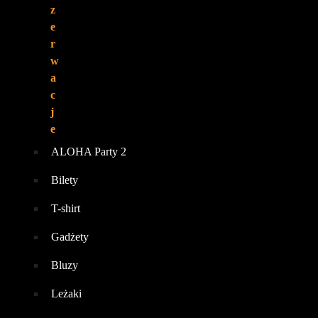
z
e
r
w
a
c
j
e
ALOHA Party 2
Bilety
T-shirt
Gadżety
Bluzy
Leżaki