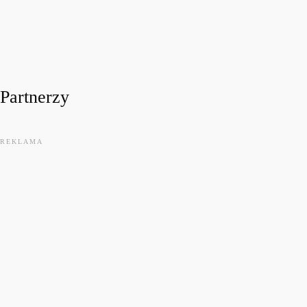
Festiwalowe Radio 2026 – Ewa Sztab WOŚP Bonn
today
31 LIPCA, 2026
11
Partnerzy