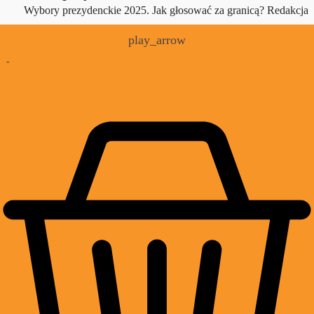
Wybory prezydenckie 2025. Jak głosować za granicą?
Redakcja
play_arrow
-
£
0.00
0