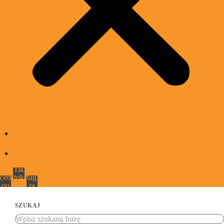
Jak nas słuchać
Promocja Wydarzenia
Fa
Tik
Ins
ceb
tok
tag
oo
ra
k
m
SZUKAJ