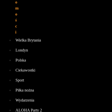
o
m
o
ś
c
i
Wielka Brytania
Londyn
Polska
Ciekawostki
Sport
Piłka nożna
Wydarzenia
ALOHA Party 2