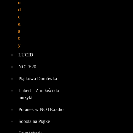
o
d
c
a
s
t
y
LUCID
NOTE20
Piątkowa Domówka
Lubert – Z miłości do
muzyki
Poranek w NOTE.radio
Sobota na Piątke