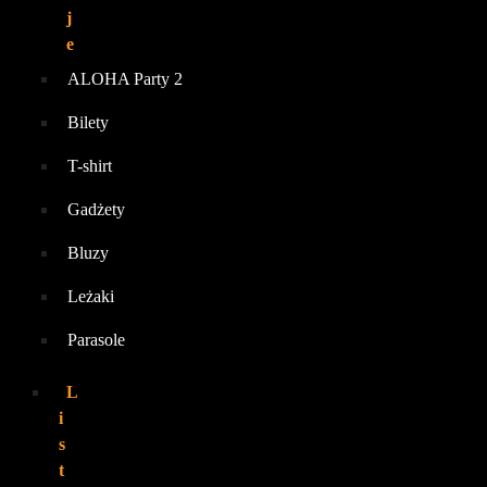
j
e
ALOHA Party 2
Bilety
T-shirt
Gadżety
Bluzy
Leżaki
Parasole
L
i
s
t