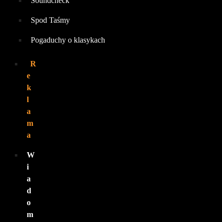
Soundcheck
Spod Taśmy
Pogaduchy o klasykach
R
e
k
l
a
m
a
W
i
a
d
o
m