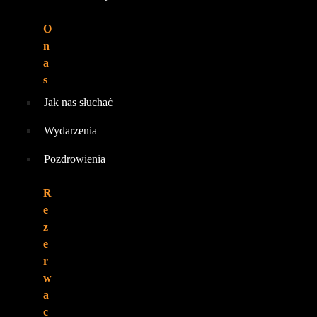
O
n
a
s
Jak nas słuchać
Wydarzenia
Pozdrowienia
R
e
z
e
r
w
a
c