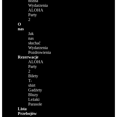
nożna
Wydarzenia
ALOHA
Party
2
O
nas
Jak
nas
słuchać
Wydarzenia
Pozdrowienia
Rezerwacje
ALOHA
Party
2
Bilety
T-
shirt
Gadżety
Bluzy
Leżaki
Parasole
Lista
Przebojów