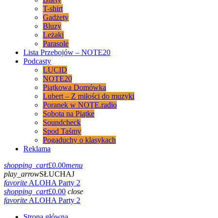
T-shirt
Gadżety
Bluzy
Leżaki
Parasole
Lista Przebojów – NOTE20
Podcasty
LUCID
NOTE20
Piątkowa Domówka
Lubert – Z miłości do muzyki
Poranek w NOTE.radio
Sobota na Piątke
Soundcheck
Spod Taśmy
Pogaduchy o klasykach
Reklama
shopping_cart
£
0.00
menu
play_arrow
SŁUCHAJ
favorite
ALOHA Party 2
shopping_cart
£
0.00
close
favorite
ALOHA Party 2
Strona główna