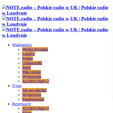
Wiadomości
Wielka Brytania
Londyn
Polska
Ciekawostki
Sport
Piłka nożna
Wydarzenia
ALOHA Party 2
O nas
Jak nas słuchać
Wydarzenia
Pozdrowienia
Rezerwacje
ALOHA Party 2
Bilety