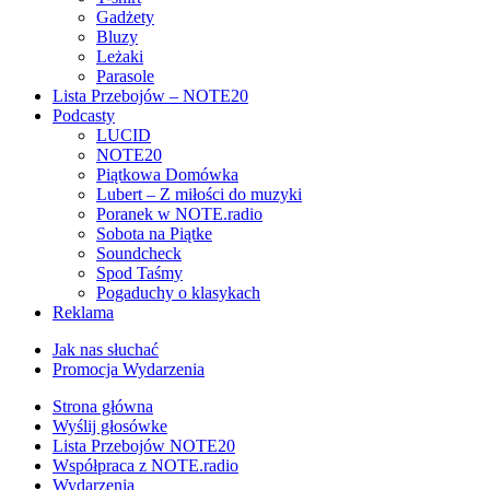
Gadżety
Bluzy
Leżaki
Parasole
Lista Przebojów – NOTE20
Podcasty
LUCID
NOTE20
Piątkowa Domówka
Lubert – Z miłości do muzyki
Poranek w NOTE.radio
Sobota na Piątke
Soundcheck
Spod Taśmy
Pogaduchy o klasykach
Reklama
Jak nas słuchać
Promocja Wydarzenia
Strona główna
Wyślij głosówke
Lista Przebojów NOTE20
Współpraca z NOTE.radio
Wydarzenia