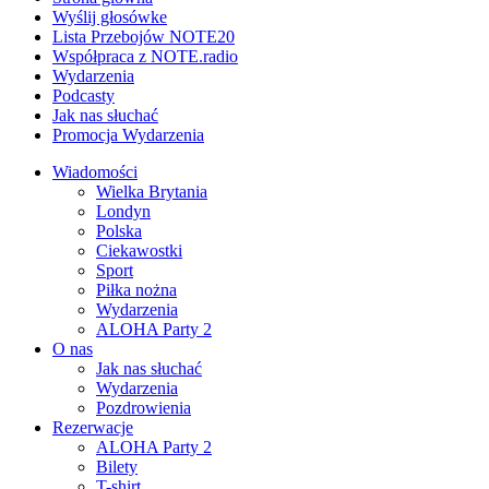
Wyślij głosówke
Lista Przebojów NOTE20
Współpraca z NOTE.radio
Wydarzenia
Podcasty
Jak nas słuchać
Promocja Wydarzenia
Wiadomości
Wielka Brytania
Londyn
Polska
Ciekawostki
Sport
Piłka nożna
Wydarzenia
ALOHA Party 2
O nas
Jak nas słuchać
Wydarzenia
Pozdrowienia
Rezerwacje
ALOHA Party 2
Bilety
T-shirt