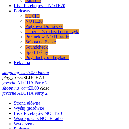
Parasole
Lista Przebojów – NOTE20
Podcasty
LUCID
NOTE20
Piątkowa Domówka
Lubert – Z miłości do muzyki
Poranek w NOTE.radio
Sobota na Piątke
Soundcheck
Spod Taśmy
Pogaduchy o klasykach
Reklama
shopping_cart
£
0.00
menu
play_arrow
SŁUCHAJ
favorite
ALOHA Party 2
shopping_cart
£
0.00
close
favorite
ALOHA Party 2
Strona główna
Wyślij głosówke
Lista Przebojów NOTE20
Współpraca z NOTE.radio
Wydarzenia
Podcasty