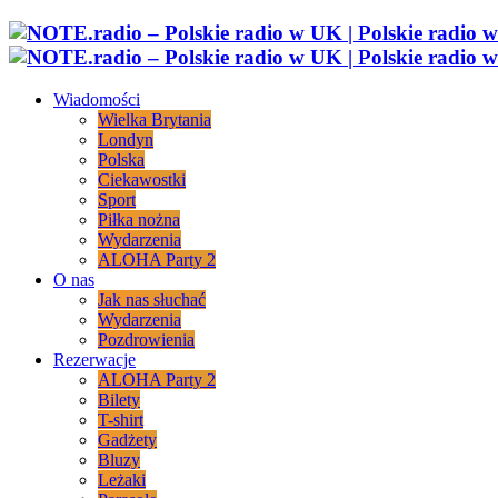
Wiadomości
Wielka Brytania
Londyn
Polska
Ciekawostki
Sport
Piłka nożna
Wydarzenia
ALOHA Party 2
O nas
Jak nas słuchać
Wydarzenia
Pozdrowienia
Rezerwacje
ALOHA Party 2
Bilety
T-shirt
Gadżety
Bluzy
Leżaki