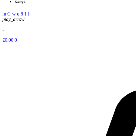
Koszyk
play_arrow
-
£
0.00
0