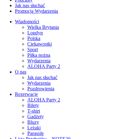
Jak nas słuchać
Promocja Wydarzenia
Wiadomości
Wielka Brytania
Londyn
Polska
Ciekawostki
Sport
Piłka nożna
Wydarzenia
ALOHA Party 2
O nas
Jak nas słuchać
Wydarzenia
Pozdrowienia
Rezerwacje
ALOHA Party 2
Bilety
T-shirt
Gadżety
Bluzy
Leżaki
Parasole
Lista Przebojów – NOTE20