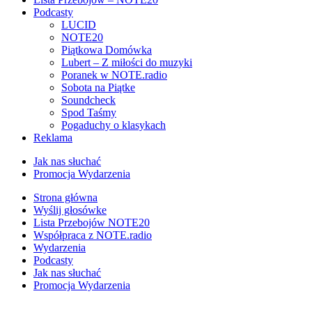
Podcasty
LUCID
NOTE20
Piątkowa Domówka
Lubert – Z miłości do muzyki
Poranek w NOTE.radio
Sobota na Piątke
Soundcheck
Spod Taśmy
Pogaduchy o klasykach
Reklama
Jak nas słuchać
Promocja Wydarzenia
Strona główna
Wyślij głosówke
Lista Przebojów NOTE20
Współpraca z NOTE.radio
Wydarzenia
Podcasty
Jak nas słuchać
Promocja Wydarzenia