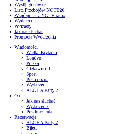
Wyślij głosówke
Lista Przebojów NOTE20
Współpraca z NOTE.radio
Wydarzenia
Podcasty
Jak nas słuchać
Promocja Wydarzenia
Wiadomości
Wielka Brytania
Londyn
Polska
Ciekawostki
Sport
Piłka nożna
Wydarzenia
ALOHA Party 2
O nas
Jak nas słuchać
Wydarzenia
Pozdrowienia
Rezerwacje
ALOHA Party 2
Bilety
T-shirt