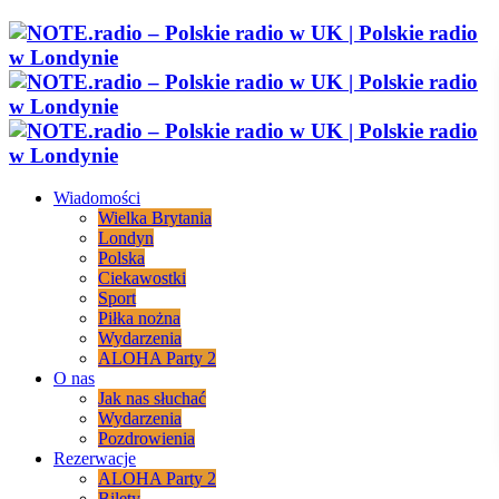
Wiadomości
Wielka Brytania
Londyn
Polska
Ciekawostki
Sport
Piłka nożna
Wydarzenia
ALOHA Party 2
O nas
Jak nas słuchać
Wydarzenia
Pozdrowienia
Rezerwacje
ALOHA Party 2
Bilety