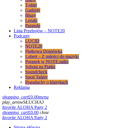
T-shirt
Gadżety
Bluzy
Leżaki
Parasole
Lista Przebojów – NOTE20
Podcasty
LUCID
NOTE20
Piątkowa Domówka
Lubert – Z miłości do muzyki
Poranek w NOTE.radio
Sobota na Piątke
Soundcheck
Spod Taśmy
Pogaduchy o klasykach
Reklama
shopping_cart
£
0.00
menu
play_arrow
SŁUCHAJ
favorite
ALOHA Party 2
shopping_cart
£
0.00
close
favorite
ALOHA Party 2
Strona główna