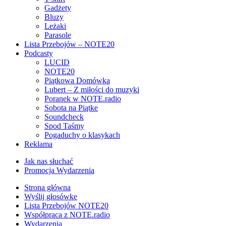
Gadżety
Bluzy
Leżaki
Parasole
Lista Przebojów – NOTE20
Podcasty
LUCID
NOTE20
Piątkowa Domówka
Lubert – Z miłości do muzyki
Poranek w NOTE.radio
Sobota na Piątke
Soundcheck
Spod Taśmy
Pogaduchy o klasykach
Reklama
Jak nas słuchać
Promocja Wydarzenia
Strona główna
Wyślij głosówke
Lista Przebojów NOTE20
Współpraca z NOTE.radio
Wydarzenia