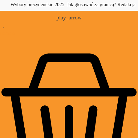
Wybory prezydenckie 2025. Jak głosować za granicą?
Redakcja
play_arrow
-
£
0.00
0