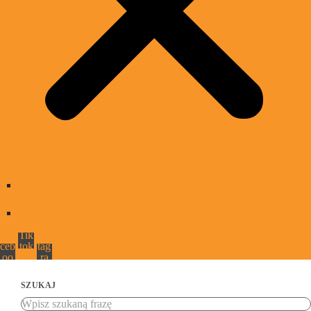
Jak nas słuchać
Promocja Wydarzenia
Fa
Tik
Ins
ceb
tok
tag
oo
ra
k
m
SZUKAJ