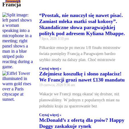
Greenwich
Francja
“Prostak, nie nauczył się nawet pisać.
Zamiast mleka matki ssał kokosy”.
Skandaliczne słowa paragwajskiej
polityk pod adresem Kyliana Mbappe.
7 lipca, 2026
3:10 pm
Piłkarskie emocje po meczu 1/8 finału mistrzostw
świata pomiędzy Francją a Paragwajem bardzo
szybko zeszły na dalszy plan. Choć mistrzowie
Czytaj więcej »
Zdejmiesz koszulkę i słono zapłacisz!
We Francji grozi nawet £130 mandatu
19 czerwca, 2026
9:56 am
Wakacje we Francji mogą okazać się droższe, niż
planowaliśmy. W jednym z popularnych miast na
południu kraju za spacerowanie bez
Czytaj więcej »
McDonald’s z ofertą dla psów? Happy
Doggy zaskakuje rynek