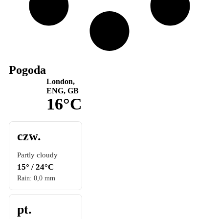
Pogoda
London,
ENG, GB
16°C
czw.
Partly cloudy
15° / 24°C
Rain: 0,0 mm
pt.