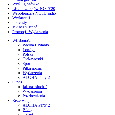
Wyślij głosówke
Lista Przebojów NOTE20
Współpraca z NOTE.radio
Wydarzenia
Podcasty
Jak nas słuchać
Promocja Wydarzenia
Wiadomości
Wielka Brytania
Londyn
Polska
Ciekawostki
Sport
Piłka nożna
Wydarzenia
ALOHA Party 2
O nas
Jak nas słuchać
Wydarzenia
Pozdrowienia
Rezerwacje
ALOHA Party 2
Bilety
T-shirt