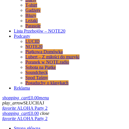
T-shirt
Gadżety
Bluzy
Leżaki
Parasole
Lista Przebojów – NOTE20
Podcasty
LUCID
NOTE20
Piątkowa Domówka
Lubert – Z miłości do muzyki
Poranek w NOTE.radio
Sobota na Piątke
Soundcheck
Spod Taśmy
Pogaduchy o klasykach
Reklama
shopping_cart
£
0.00
menu
play_arrow
SŁUCHAJ
favorite
ALOHA Party 2
shopping_cart
£
0.00
close
favorite
ALOHA Party 2
Strona główna