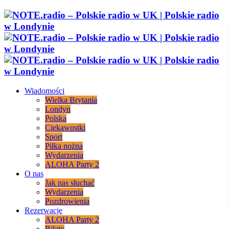
Wiadomości
Wielka Brytania
Londyn
Polska
Ciekawostki
Sport
Piłka nożna
Wydarzenia
ALOHA Party 2
O nas
Jak nas słuchać
Wydarzenia
Pozdrowienia
Rezerwacje
ALOHA Party 2
Bilety