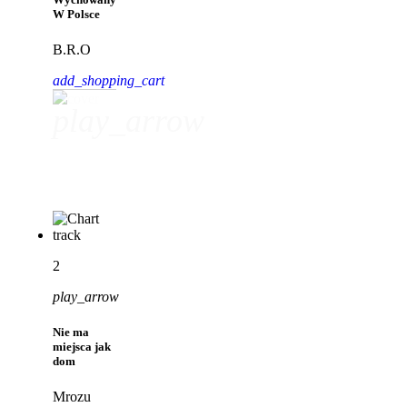
W Polsce
B.R.O
add_shopping_cart
play_arrow
Wychowany W Polsce
B.R.O
2
play_arrow
Nie ma
miejsca jak
dom
Mrozu