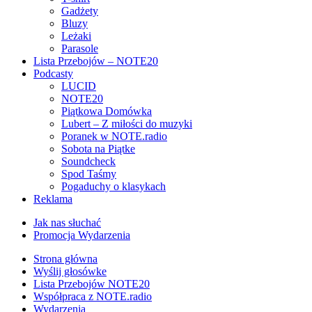
Gadżety
Bluzy
Leżaki
Parasole
Lista Przebojów – NOTE20
Podcasty
LUCID
NOTE20
Piątkowa Domówka
Lubert – Z miłości do muzyki
Poranek w NOTE.radio
Sobota na Piątke
Soundcheck
Spod Taśmy
Pogaduchy o klasykach
Reklama
Jak nas słuchać
Promocja Wydarzenia
Strona główna
Wyślij głosówke
Lista Przebojów NOTE20
Współpraca z NOTE.radio
Wydarzenia