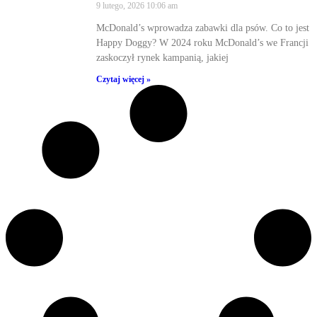
9 lutego, 2026
10:06 am
McDonald’s wprowadza zabawki dla psów. Co to jest
Happy Doggy? W 2024 roku McDonald’s we Francji
zaskoczył rynek kampanią, jakiej
Czytaj więcej »