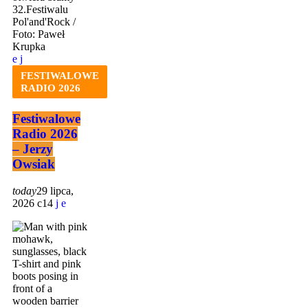
FESTIWALOWE
RADIO 2026
Festiwalowe
Radio 2026
– Jerzy
Owsiak
today
29 lipca,
2026
14