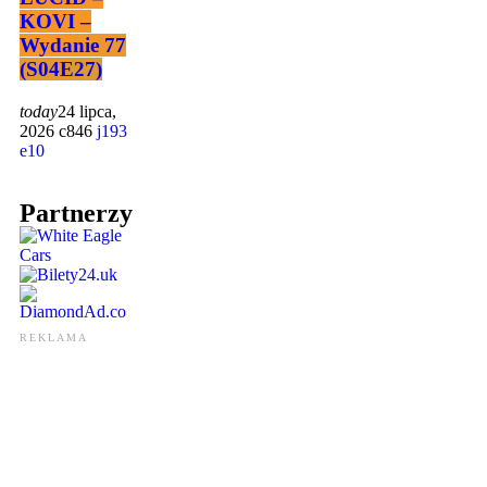
KOVI –
Wydanie 77
(S04E27)
today
24 lipca,
2026
846
193
10
Partnerzy