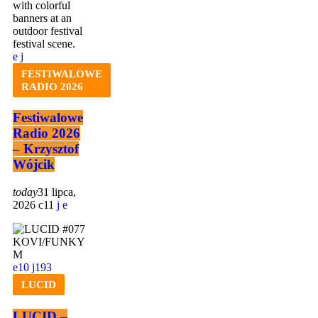
FESTIWALOWE
RADIO 2026
Festiwalowe
Radio 2026
– Krzysztof
Wójcik
today
31 lipca,
2026
11
10
193
LUCID
LUCID –