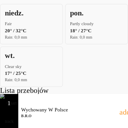
niedz.
pon.
Fair
Partly cloudy
20° / 32°C
18° / 27°C
Rain: 0,0 mm
Rain: 0,0 mm
wt.
Clear sky
17° / 25°C
Rain: 0,0 mm
Lista przebojów
1
Wychowany W Polsce
ad
B.R.O