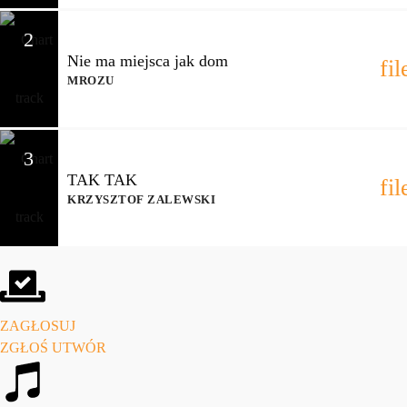
2
Nie ma miejsca jak dom
fi
MROZU
3
TAK TAK
fi
KRZYSZTOF ZALEWSKI
ZAGŁOSUJ
ZGŁOŚ UTWÓR