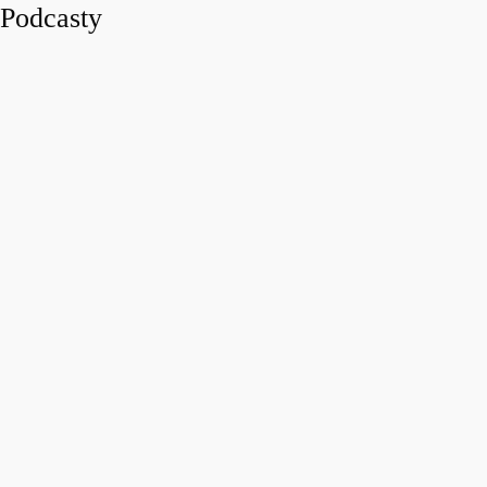
Podcasty
play_arro