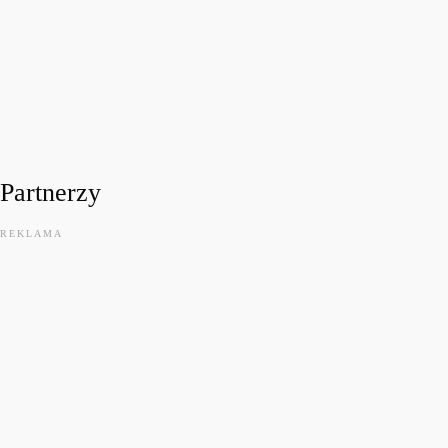
FESTIWALOWE RADIO 2026
Festiwalowe Radio 2026 – Ewa Sztab WOŚP Bonn
today
31 LIPCA, 2026
13
Partnerzy