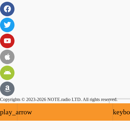
Copyrights © 2023-2026 NOTE.radio LTD. All rights reserved.
NOTE.radio is registred trademark – TM
UK00003723279
play_arrow
keybo