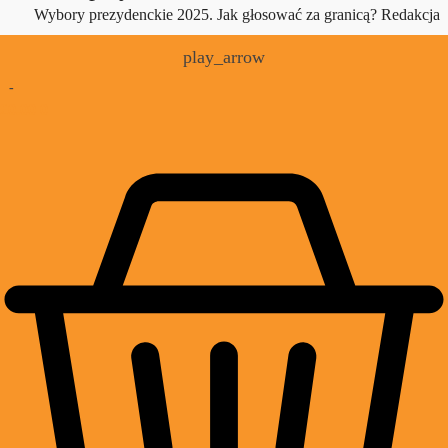
Wybory prezydenckie 2025. Jak głosować za granicą?
Redakcja
play_arrow
-
£
0.00
0