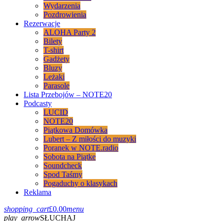
Wydarzenia
Pozdrowienia
Rezerwacje
ALOHA Party 2
Bilety
T-shirt
Gadżety
Bluzy
Leżaki
Parasole
Lista Przebojów – NOTE20
Podcasty
LUCID
NOTE20
Piątkowa Domówka
Lubert – Z miłości do muzyki
Poranek w NOTE.radio
Sobota na Piątke
Soundcheck
Spod Taśmy
Pogaduchy o klasykach
Reklama
shopping_cart
£
0.00
menu
play_arrow
SŁUCHAJ