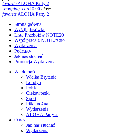
favorite
ALOHA Party 2
shopping_cart
£
0.00
close
favorite
ALOHA Party 2
Strona główna
Wyślij głosówke
Lista Przebojów NOTE20
Współpraca z NOTE.radio
Wydarzenia
Podcasty
Jak nas słuchać
Promocja Wydarzenia
Wiadomości
Wielka Brytania
Londyn
Polska
Ciekawostki
Sport
Piłka nożna
Wydarzenia
ALOHA Party 2
O nas
Jak nas słuchać
Wydarzenia