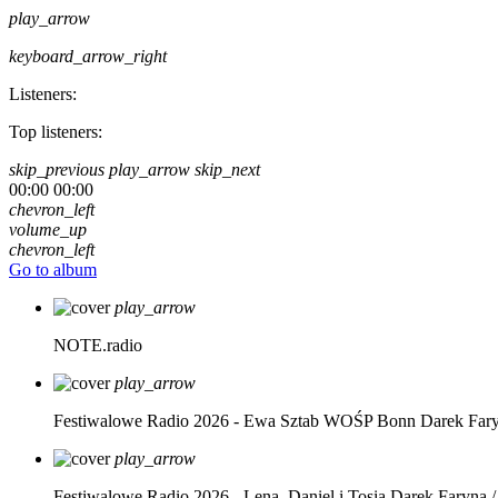
play_arrow
keyboard_arrow_right
Listeners:
Top listeners:
skip_previous
play_arrow
skip_next
00:00
00:00
chevron_left
volume_up
chevron_left
Go to album
play_arrow
NOTE.radio
play_arrow
Festiwalowe Radio 2026 - Ewa Sztab WOŚP Bonn
Darek Far
play_arrow
Festiwalowe Radio 2026 - Lena, Daniel i Tosia
Darek Faryna /