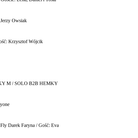
 Jerzy Owsiak
ość: Krzysztof Wójcik
Y M / SOLO B2B HEMKY
yone
 Fly
Darek Faryna / Gość: Eva