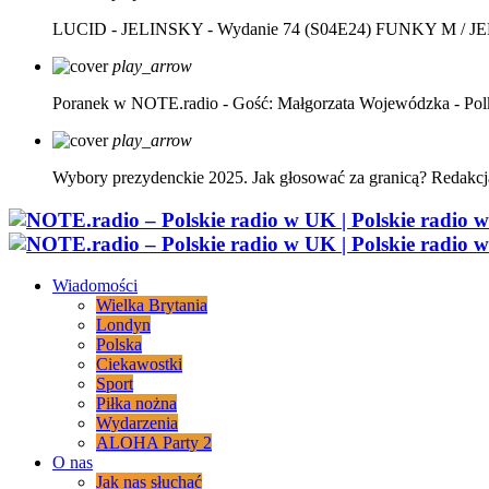
LUCID - JELINSKY - Wydanie 74 (S04E24)
FUNKY M / J
play_arrow
Poranek w NOTE.radio - Gość: Małgorzata Wojewódzka - Pol
play_arrow
Wybory prezydenckie 2025. Jak głosować za granicą?
Redakcj
Wiadomości
Wielka Brytania
Londyn
Polska
Ciekawostki
Sport
Piłka nożna
Wydarzenia
ALOHA Party 2
O nas
Jak nas słuchać