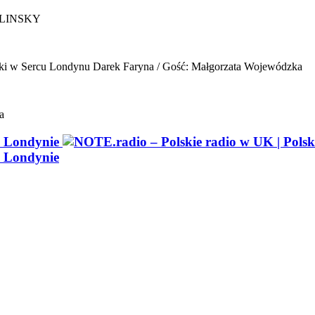
ELINSKY
ki w Sercu Londynu
Darek Faryna / Gość: Małgorzata Wojewódzka
a