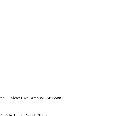
yna / Goście: Ewa Sztab WOŚP Bonn
 Goście: Lena, Daniel i Tosia