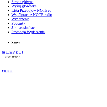
Strona główna
Wyślij głosówke
Lista Przebojów NOTE20
Współpraca z NOTE.radio
Wydarzenia
Podcasty
Jak nas słuchać
Promocja Wydarzenia
Koszyk
play_arrow
-
£
0.00
0