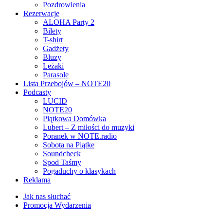
Pozdrowienia
Rezerwacje
ALOHA Party 2
Bilety
T-shirt
Gadżety
Bluzy
Leżaki
Parasole
Lista Przebojów – NOTE20
Podcasty
LUCID
NOTE20
Piątkowa Domówka
Lubert – Z miłości do muzyki
Poranek w NOTE.radio
Sobota na Piątke
Soundcheck
Spod Taśmy
Pogaduchy o klasykach
Reklama
Jak nas słuchać
Promocja Wydarzenia