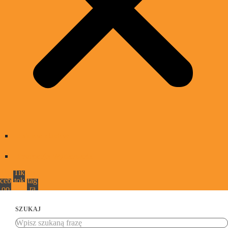
Jak nas słuchać
Promocja Wydarzenia
Fa
Tik
Ins
ceb
tok
tag
oo
ra
k
m
SZUKAJ