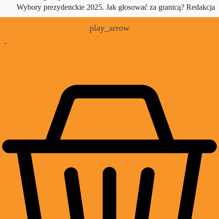
Wybory prezydenckie 2025. Jak głosować za granicą?
Redakcja
play_arrow
-
£
0.00
0