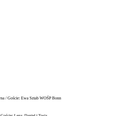
yna / Goście: Ewa Sztab WOŚP Bonn
 Goście: Lena, Daniel i Tosia