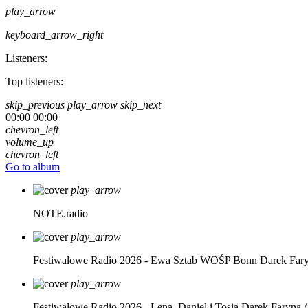
play_arrow
keyboard_arrow_right
Listeners:
Top listeners:
skip_previous
play_arrow
skip_next
00:00
00:00
chevron_left
volume_up
chevron_left
Go to album
play_arrow
NOTE.radio
play_arrow
Festiwalowe Radio 2026 - Ewa Sztab WOŚP Bonn
Darek Far
play_arrow
Festiwalowe Radio 2026 - Lena, Daniel i Tosia
Darek Faryna /