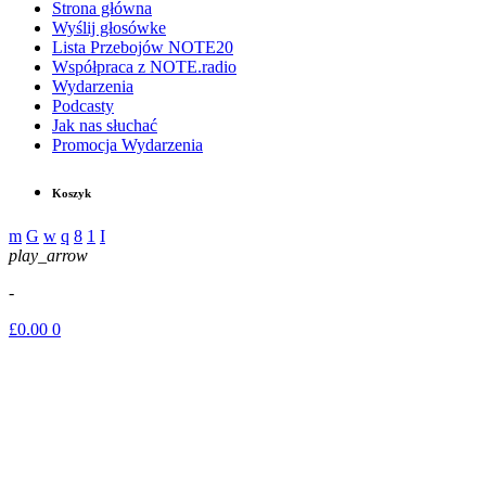
Strona główna
Wyślij głosówke
Lista Przebojów NOTE20
Współpraca z NOTE.radio
Wydarzenia
Podcasty
Jak nas słuchać
Promocja Wydarzenia
Koszyk
play_arrow
-
£
0.00
0