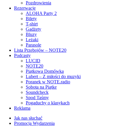
Pozdrowienia
Rezerwacje
ALOHA Party 2
Bilety
T-shirt
Gadżety
Bluzy
Leżaki
Parasole
Lista Przebojów – NOTE20
Podcasty
LUCID
NOTE20
Piątkowa Domówka
Lubert – Z miłości do muzyki
Poranek w NOTE.radio
Sobota na Piątke
Soundcheck
Spod Taśmy
Pogaduchy o klasykach
Reklama
Jak nas słuchać
Promocja Wydarzenia