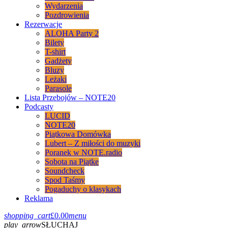
Wydarzenia
Pozdrowienia
Rezerwacje
ALOHA Party 2
Bilety
T-shirt
Gadżety
Bluzy
Leżaki
Parasole
Lista Przebojów – NOTE20
Podcasty
LUCID
NOTE20
Piątkowa Domówka
Lubert – Z miłości do muzyki
Poranek w NOTE.radio
Sobota na Piątke
Soundcheck
Spod Taśmy
Pogaduchy o klasykach
Reklama
shopping_cart
£
0.00
menu
play_arrow
SŁUCHAJ