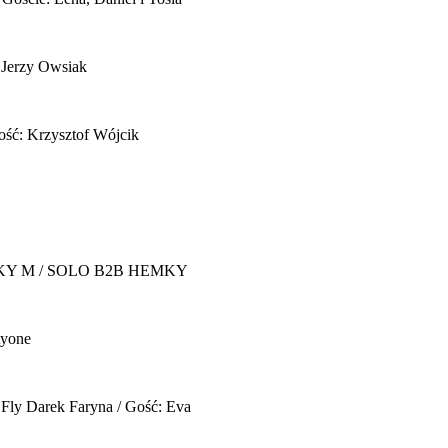
 Jerzy Owsiak
ość: Krzysztof Wójcik
Y M / SOLO B2B HEMKY
yone
 Fly
Darek Faryna / Gość: Eva