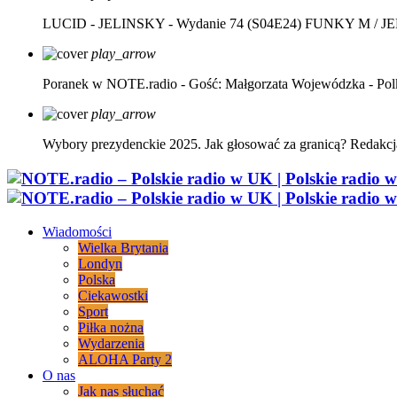
LUCID - JELINSKY - Wydanie 74 (S04E24)
FUNKY M / J
play_arrow
Poranek w NOTE.radio - Gość: Małgorzata Wojewódzka - Pol
play_arrow
Wybory prezydenckie 2025. Jak głosować za granicą?
Redakcj
Wiadomości
Wielka Brytania
Londyn
Polska
Ciekawostki
Sport
Piłka nożna
Wydarzenia
ALOHA Party 2
O nas
Jak nas słuchać