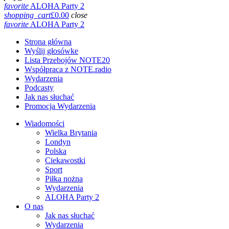
favorite
ALOHA Party 2
shopping_cart
£
0.00
close
favorite
ALOHA Party 2
Strona główna
Wyślij głosówke
Lista Przebojów NOTE20
Współpraca z NOTE.radio
Wydarzenia
Podcasty
Jak nas słuchać
Promocja Wydarzenia
Wiadomości
Wielka Brytania
Londyn
Polska
Ciekawostki
Sport
Piłka nożna
Wydarzenia
ALOHA Party 2
O nas
Jak nas słuchać
Wydarzenia