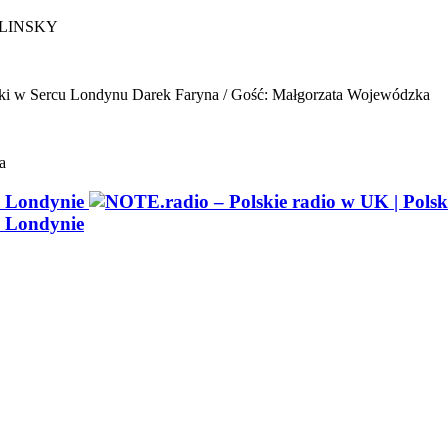
ELINSKY
ki w Sercu Londynu
Darek Faryna / Gość: Małgorzata Wojewódzka
a