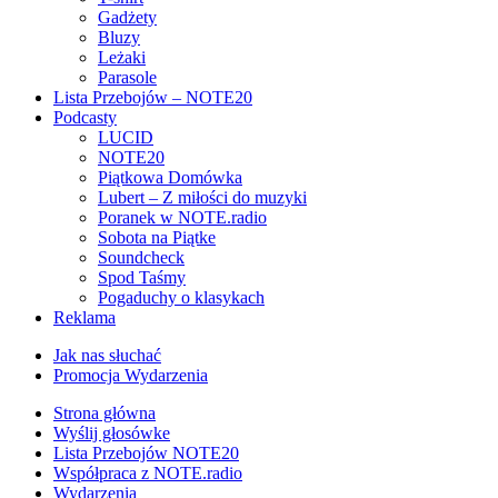
Gadżety
Bluzy
Leżaki
Parasole
Lista Przebojów – NOTE20
Podcasty
LUCID
NOTE20
Piątkowa Domówka
Lubert – Z miłości do muzyki
Poranek w NOTE.radio
Sobota na Piątke
Soundcheck
Spod Taśmy
Pogaduchy o klasykach
Reklama
Jak nas słuchać
Promocja Wydarzenia
Strona główna
Wyślij głosówke
Lista Przebojów NOTE20
Współpraca z NOTE.radio
Wydarzenia