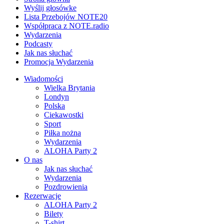
Wyślij głosówke
Lista Przebojów NOTE20
Współpraca z NOTE.radio
Wydarzenia
Podcasty
Jak nas słuchać
Promocja Wydarzenia
Wiadomości
Wielka Brytania
Londyn
Polska
Ciekawostki
Sport
Piłka nożna
Wydarzenia
ALOHA Party 2
O nas
Jak nas słuchać
Wydarzenia
Pozdrowienia
Rezerwacje
ALOHA Party 2
Bilety
T-shirt