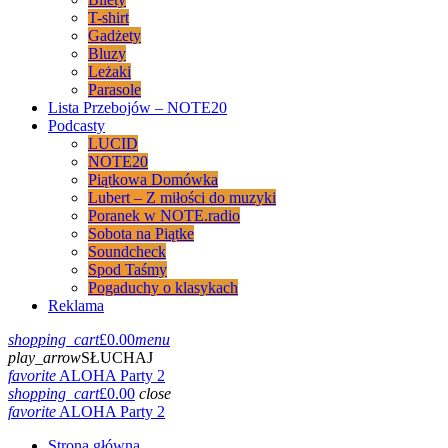
T-shirt
Gadżety
Bluzy
Leżaki
Parasole
Lista Przebojów – NOTE20
Podcasty
LUCID
NOTE20
Piątkowa Domówka
Lubert – Z miłości do muzyki
Poranek w NOTE.radio
Sobota na Piątke
Soundcheck
Spod Taśmy
Pogaduchy o klasykach
Reklama
shopping_cart
£
0.00
menu
play_arrow
SŁUCHAJ
favorite
ALOHA Party 2
shopping_cart
£
0.00
close
favorite
ALOHA Party 2
Strona główna