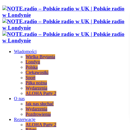
Wiadomości
Wielka Brytania
Londyn
Polska
Ciekawostki
Sport
Piłka nożna
Wydarzenia
ALOHA Party 2
O nas
Jak nas słuchać
Wydarzenia
Pozdrowienia
Rezerwacje
ALOHA Party 2
Bilety