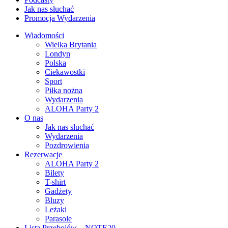
Jak nas słuchać
Promocja Wydarzenia
Wiadomości
Wielka Brytania
Londyn
Polska
Ciekawostki
Sport
Piłka nożna
Wydarzenia
ALOHA Party 2
O nas
Jak nas słuchać
Wydarzenia
Pozdrowienia
Rezerwacje
ALOHA Party 2
Bilety
T-shirt
Gadżety
Bluzy
Leżaki
Parasole
Lista Przebojów – NOTE20