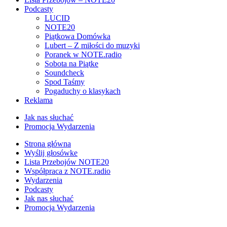
Podcasty
LUCID
NOTE20
Piątkowa Domówka
Lubert – Z miłości do muzyki
Poranek w NOTE.radio
Sobota na Piątke
Soundcheck
Spod Taśmy
Pogaduchy o klasykach
Reklama
Jak nas słuchać
Promocja Wydarzenia
Strona główna
Wyślij głosówke
Lista Przebojów NOTE20
Współpraca z NOTE.radio
Wydarzenia
Podcasty
Jak nas słuchać
Promocja Wydarzenia