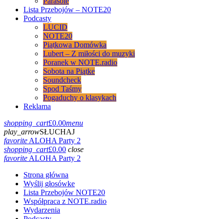
Parasole
Lista Przebojów – NOTE20
Podcasty
LUCID
NOTE20
Piątkowa Domówka
Lubert – Z miłości do muzyki
Poranek w NOTE.radio
Sobota na Piątke
Soundcheck
Spod Taśmy
Pogaduchy o klasykach
Reklama
shopping_cart
£
0.00
menu
play_arrow
SŁUCHAJ
favorite
ALOHA Party 2
shopping_cart
£
0.00
close
favorite
ALOHA Party 2
Strona główna
Wyślij głosówke
Lista Przebojów NOTE20
Współpraca z NOTE.radio
Wydarzenia
Podcasty