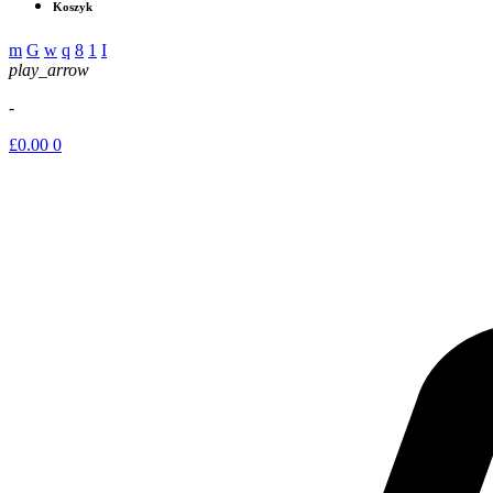
Koszyk
play_arrow
-
£
0.00
0