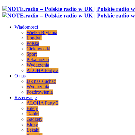
Wiadomości
Wielka Brytania
Londyn
Polska
Ciekawostki
Sport
Piłka nożna
Wydarzenia
ALOHA Party 2
O nas
Jak nas słuchać
Wydarzenia
Pozdrowienia
Rezerwacje
ALOHA Party 2
Bilety
T-shirt
Gadżety
Bluzy
Leżaki