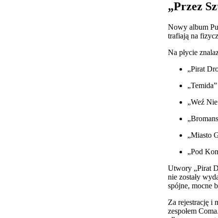
„Przez Szt
Nowy album Pul
trafiają na fiz
Na płycie znalaz
„Pirat D
„Temida”
„Weź Nie 
„Bromans
„Miasto 
„Pod Kon
Utwory „Pirat 
nie zostały wyd
spójne, mocne br
Za rejestrację 
zespołem
Coma