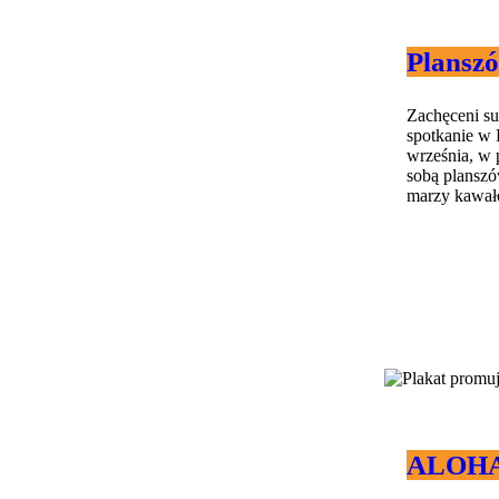
Plansz
Zachęceni s
spotkanie w 
września, w 
sobą planszów
marzy kawałek
ALOHA 