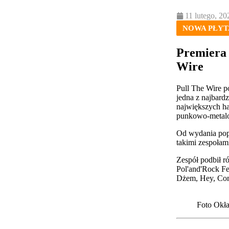
11 lutego, 20
NOWA PŁYT
Premiera 
Wire
Pull The Wire
p
jedna z najbard
największych ha
punkowo-metalow
Od wydania poprz
takimi zespołam
Zespół podbił r
Pol'and'Rock Fe
Dżem
,
Hey
,
Co
Foto Okła