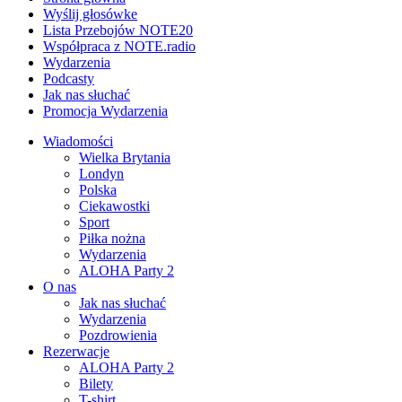
Wyślij głosówke
Lista Przebojów NOTE20
Współpraca z NOTE.radio
Wydarzenia
Podcasty
Jak nas słuchać
Promocja Wydarzenia
Wiadomości
Wielka Brytania
Londyn
Polska
Ciekawostki
Sport
Piłka nożna
Wydarzenia
ALOHA Party 2
O nas
Jak nas słuchać
Wydarzenia
Pozdrowienia
Rezerwacje
ALOHA Party 2
Bilety
T-shirt