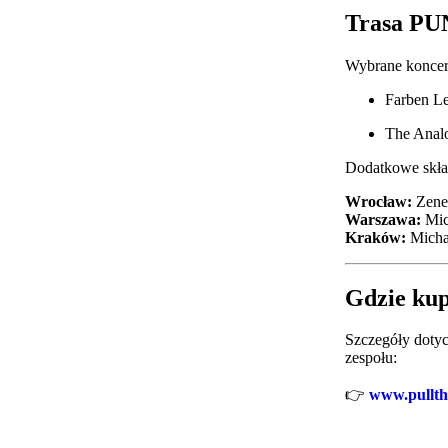
Trasa P
Wybrane koncert
Farben L
The Anal
Dodatkowe skła
Wrocław:
Zene
Warszawa:
Mic
Kraków:
Micha
Gdzie kup
Szczegóły dotycz
zespołu:
👉
www.pullth