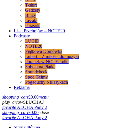
T-shirt
Gadżety
Bluzy
Leżaki
Parasole
Lista Przebojów – NOTE20
Podcasty
LUCID
NOTE20
Piątkowa Domówka
Lubert – Z miłości do muzyki
Poranek w NOTE.radio
Sobota na Piątke
Soundcheck
Spod Taśmy
Pogaduchy o klasykach
Reklama
shopping_cart
£
0.00
menu
play_arrow
SŁUCHAJ
favorite
ALOHA Party 2
shopping_cart
£
0.00
close
favorite
ALOHA Party 2
Strona główna