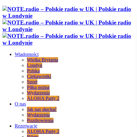
Wiadomości
Wielka Brytania
Londyn
Polska
Ciekawostki
Sport
Piłka nożna
Wydarzenia
ALOHA Party 2
O nas
Jak nas słuchać
Wydarzenia
Pozdrowienia
Rezerwacje
ALOHA Party 2
Bilety