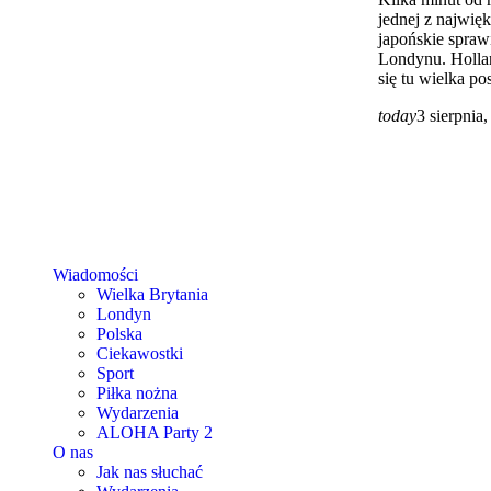
jednej z najwię
japońskie spraw
Londynu. Hollan
się tu wielka pos
today
3 sierpnia
Wiadomości
Wielka Brytania
Londyn
Polska
Ciekawostki
Sport
Piłka nożna
Wydarzenia
ALOHA Party 2
O nas
Jak nas słuchać