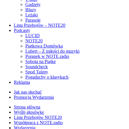
Gadżety
Bluzy
Leżaki
Parasole
Lista Przebojów – NOTE20
Podcasty
LUCID
NOTE20
Piątkowa Domówka
Lubert – Z miłości do muzyki
Poranek w NOTE.radio
Sobota na Piątke
Soundcheck
Spod Taśmy
Pogaduchy o klasykach
Reklama
Jak nas słuchać
Promocja Wydarzenia
Strona główna
Wyślij głosówke
Lista Przebojów NOTE20
Współpraca z NOTE.radio
Wydarzenia