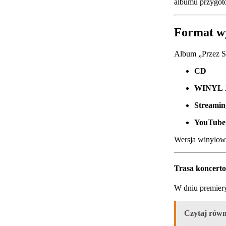
albumu przygoto
Format wy
Album „Przez Sz
CD
WINYL 18
Streaming
YouTube
Wersja winylow
Trasa koncerto
W dniu premier
Czytaj równ