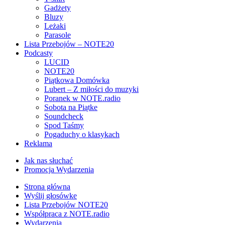
Gadżety
Bluzy
Leżaki
Parasole
Lista Przebojów – NOTE20
Podcasty
LUCID
NOTE20
Piątkowa Domówka
Lubert – Z miłości do muzyki
Poranek w NOTE.radio
Sobota na Piątke
Soundcheck
Spod Taśmy
Pogaduchy o klasykach
Reklama
Jak nas słuchać
Promocja Wydarzenia
Strona główna
Wyślij głosówke
Lista Przebojów NOTE20
Współpraca z NOTE.radio
Wydarzenia