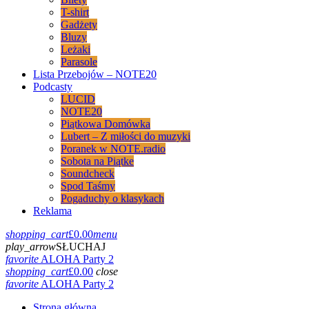
T-shirt
Gadżety
Bluzy
Leżaki
Parasole
Lista Przebojów – NOTE20
Podcasty
LUCID
NOTE20
Piątkowa Domówka
Lubert – Z miłości do muzyki
Poranek w NOTE.radio
Sobota na Piątke
Soundcheck
Spod Taśmy
Pogaduchy o klasykach
Reklama
shopping_cart
£
0.00
menu
play_arrow
SŁUCHAJ
favorite
ALOHA Party 2
shopping_cart
£
0.00
close
favorite
ALOHA Party 2
Strona główna