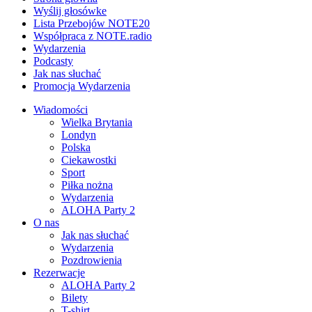
Wyślij głosówke
Lista Przebojów NOTE20
Współpraca z NOTE.radio
Wydarzenia
Podcasty
Jak nas słuchać
Promocja Wydarzenia
Wiadomości
Wielka Brytania
Londyn
Polska
Ciekawostki
Sport
Piłka nożna
Wydarzenia
ALOHA Party 2
O nas
Jak nas słuchać
Wydarzenia
Pozdrowienia
Rezerwacje
ALOHA Party 2
Bilety
T-shirt