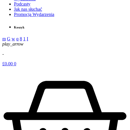
Podcasty
Jak nas słuchać
Promocja Wydarzenia
Koszyk
play_arrow
-
£
0.00
0