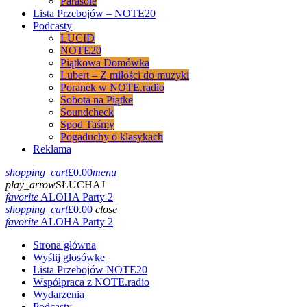
Parasole
Lista Przebojów – NOTE20
Podcasty
LUCID
NOTE20
Piątkowa Domówka
Lubert – Z miłości do muzyki
Poranek w NOTE.radio
Sobota na Piątke
Soundcheck
Spod Taśmy
Pogaduchy o klasykach
Reklama
shopping_cart
£
0.00
menu
play_arrow
SŁUCHAJ
favorite
ALOHA Party 2
shopping_cart
£
0.00
close
favorite
ALOHA Party 2
Strona główna
Wyślij głosówke
Lista Przebojów NOTE20
Współpraca z NOTE.radio
Wydarzenia
Podcasty