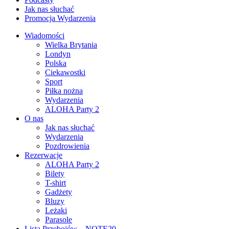
Jak nas słuchać
Promocja Wydarzenia
Wiadomości
Wielka Brytania
Londyn
Polska
Ciekawostki
Sport
Piłka nożna
Wydarzenia
ALOHA Party 2
O nas
Jak nas słuchać
Wydarzenia
Pozdrowienia
Rezerwacje
ALOHA Party 2
Bilety
T-shirt
Gadżety
Bluzy
Leżaki
Parasole
Lista Przebojów – NOTE20