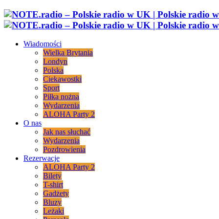
Wiadomości
Wielka Brytania
Londyn
Polska
Ciekawostki
Sport
Piłka nożna
Wydarzenia
ALOHA Party 2
O nas
Jak nas słuchać
Wydarzenia
Pozdrowienia
Rezerwacje
ALOHA Party 2
Bilety
T-shirt
Gadżety
Bluzy
Leżaki