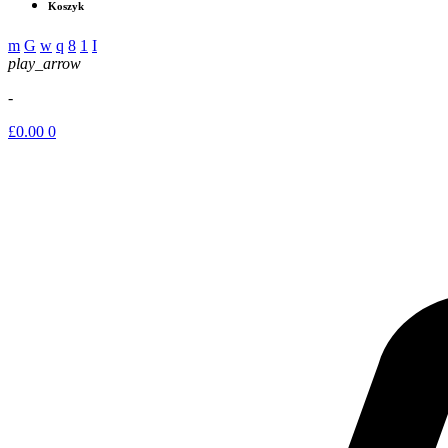
Koszyk
play_arrow
-
£
0.00
0