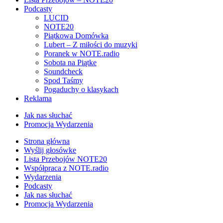
Podcasty
LUCID
NOTE20
Piątkowa Domówka
Lubert – Z miłości do muzyki
Poranek w NOTE.radio
Sobota na Piątke
Soundcheck
Spod Taśmy
Pogaduchy o klasykach
Reklama
Jak nas słuchać
Promocja Wydarzenia
Strona główna
Wyślij głosówke
Lista Przebojów NOTE20
Współpraca z NOTE.radio
Wydarzenia
Podcasty
Jak nas słuchać
Promocja Wydarzenia