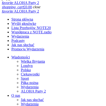
favorite
ALOHA Party 2
shopping_cart
£
0.00
close
favorite
ALOHA Party 2
Strona główna
Wyślij głosówke
Lista Przebojów NOTE20
Współpraca z NOTE.radio
Wydarzenia
Podcasty
Jak nas słuchać
Promocja Wydarzenia
Wiadomości
Wielka Brytania
Londyn
Polska
Ciekawostki
Sport
Piłka nożna
Wydarzenia
ALOHA Party 2
O nas
Jak nas słuchać
Wydarzenia