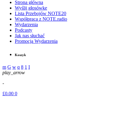
Strona główna
Wyślij głosówke
Lista Przebojów NOTE20
Współpraca z NOTE.radio
Wydarzenia
Podcasty
Jak nas słuchać
Promocja Wydarzenia
Koszyk
play_arrow
-
£
0.00
0