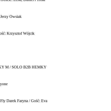
 Jerzy Owsiak
ość: Krzysztof Wójcik
Y M / SOLO B2B HEMKY
yone
 Fly
Darek Faryna / Gość: Eva