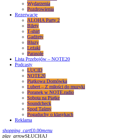
Wydarzenia
Pozdrowienia
Rezerwacje
ALOHA Party 2
Bilety
T-shirt
Gadżety
Bluzy
Leżaki
Parasole
Lista Przebojów – NOTE20
Podcasty
LUCID
NOTE20
Piątkowa Domówka
Lubert – Z miłości do muzyki
Poranek w NOTE.radio
Sobota na Piątke
Soundcheck
Spod Taśmy
Pogaduchy o klasykach
Reklama
shopping_cart
£
0.00
menu
play_arrow
SŁUCHAJ