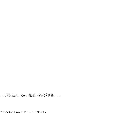
yna / Goście: Ewa Sztab WOŚP Bonn
 Goście: Lena, Daniel i Tosia