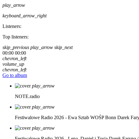
play_arrow
keyboard_arrow_right
Listeners:
Top listeners:
skip_previous
play_arrow
skip_next
00:00
00:00
chevron_left
volume_up
chevron_left
Go to album
play_arrow
NOTE.radio
play_arrow
Festiwalowe Radio 2026 - Ewa Sztab WOŚP Bonn
Darek Far
play_arrow
Festiwalowe Radio 2026 - Lena, Daniel i Tosia
Darek Faryna /