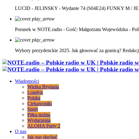
LUCID - JELINSKY - Wydanie 74 (S04E24)
FUNKY M / J
play_arrow
Poranek w NOTE.radio - Gość: Małgorzata Wojewódzka - Pol
play_arrow
Wybory prezydenckie 2025. Jak głosować za granicą?
Redakcj
Wiadomości
Wielka Brytania
Londyn
Polska
Ciekawostki
Sport
Piłka nożna
Wydarzenia
ALOHA Party 2
O nas
Jak nas słuchać