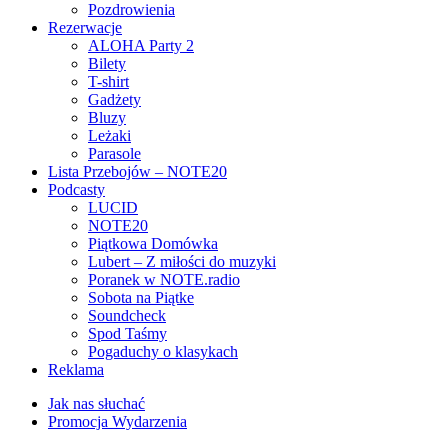
Pozdrowienia
Rezerwacje
ALOHA Party 2
Bilety
T-shirt
Gadżety
Bluzy
Leżaki
Parasole
Lista Przebojów – NOTE20
Podcasty
LUCID
NOTE20
Piątkowa Domówka
Lubert – Z miłości do muzyki
Poranek w NOTE.radio
Sobota na Piątke
Soundcheck
Spod Taśmy
Pogaduchy o klasykach
Reklama
Jak nas słuchać
Promocja Wydarzenia