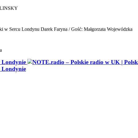
ELINSKY
ki w Sercu Londynu
Darek Faryna / Gość: Małgorzata Wojewódzka
a